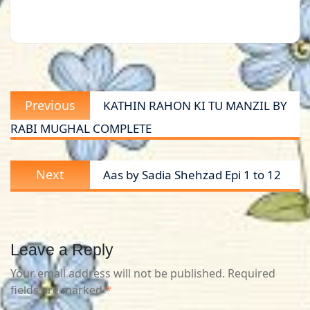
Post
Previous
Previous
KATHIN RAHON KI TU MANZIL BY
navigation
post:
RABI MUGHAL COMPLETE
Next
Next
Aas by Sadia Shehzad Epi 1 to 12
post:
Leave a Reply
Your email address will not be published.
Required
fields are marked
*