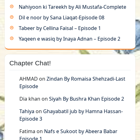
Nahiyoon ki Tareekh by Ali Mustafa-Complete
Dil e noor by Sana Liaqat-Episode 08
Tabeer by Cellina Faisal – Episode 1
Yaqeen e wasiq by Inaya Adnan – Episode 2
Chapter Chat!
AHMAD
on
Zindan By Romaisa Shehzadi-Last
Episode
Dia khan
on
Siyah By Bushra Khan Episode 2
Tahiya
on
Ghayabatil jub by Hamna Hassan-
Episode 3
Fatima
on
Nafs e Sukoot by Abeera Babar
Episode 1