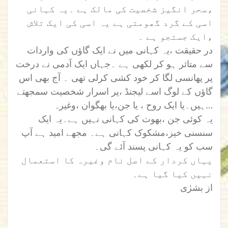
،سحر انگیز شخصیت کی مالک ہے ۔یہ کہانی
اسی کے گرد گھومتی ہے یہ اسی کی ایک تلاش
،ایک جستجو ہے ۔
در حقیقت ،یہ کہانی میں نے ایک گاؤں کی واردات
سے متاثر ہو کر لکھی ہے ۔جہاں ایک آدمی نے درخت
پر پھانسی لگا کر خود کشی کرلی تھی ۔ آج بھی اس
گاؤں کے لوگ اسے لیجنڈ ،پر اسرار شخصیت سمجھتے
ہیں۔یا ایک روح ، یا جن،یا بھگوان ،وغیرہ…
یہ کوئی جن ،بھوت کی کہانی نہیں ہے۔یہ ایک
سنسنی خیز،مشکوک کہانی ہے۔ مجھے امید ہے آپ
سب کو یہ کہانی پسند آئے گی۔
یہاں کردار کے اصل نام وغیرہ کا استعمال
نہیں کیا گیا ہے۔
از بشرٰی