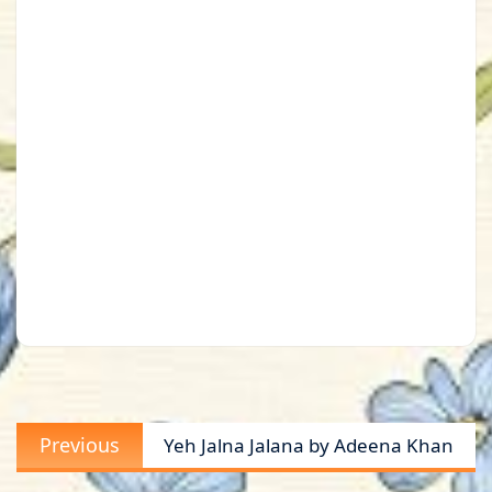
Post
Previous
Previous
Yeh Jalna Jalana by Adeena Khan
navigation
post: