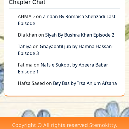
Chapter Chat!
AHMAD
on
Zindan By Romaisa Shehzadi-Last
Episode
Dia khan
on
Siyah By Bushra Khan Episode 2
Tahiya
on
Ghayabatil jub by Hamna Hassan-
Episode 3
Fatima
on
Nafs e Sukoot by Abeera Babar
Episode 1
Hafsa Saeed
on
Bey Bas by Irsa Anjum Afsana
Copyright © All rights reserved Stemokitty.