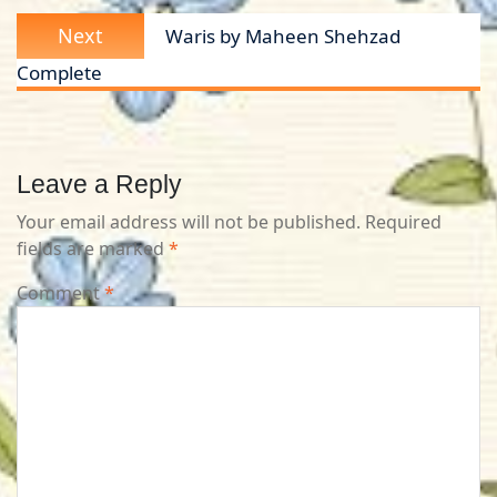
Next
Next
Waris by Maheen Shehzad
post:
Complete
Leave a Reply
Your email address will not be published.
Required
fields are marked
*
Comment
*