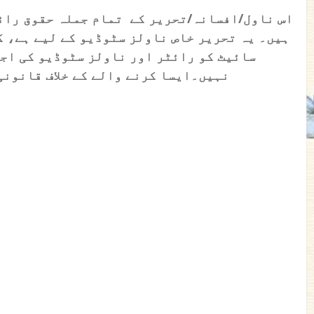
اس ناول/افسانہ/تحریر کے تمام جملہ حقوق رائ
ہیں۔ یہ تحریر خاص ناولز سٹوڈیو کے لیے ہے، ک
سائیٹ کو رائٹر اور ناولز سٹوڈیو کی اج
نہیں۔
ایسا کرنے والے کے خلاف قانونی