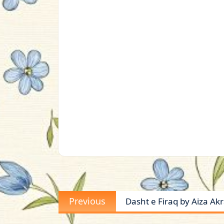
Post
Previous
Previous
Dasht e Firaq by Aiza Ak
navigation
post: