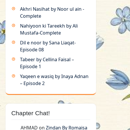
Akhri Nasihat by Noor ul ain -
Complete
Nahiyoon ki Tareekh by Ali
Mustafa-Complete
Dil e noor by Sana Liaqat-
Episode 08
Tabeer by Cellina Faisal –
Episode 1
Yaqeen e wasiq by Inaya Adnan
– Episode 2
Chapter Chat!
AHMAD
on
Zindan By Romaisa