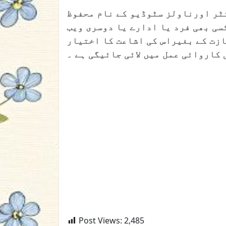
ٹر اورناولز سٹوڈیو کے نام محفوظ
سی بھی فرد یا ادارے یا دوسری ویب
ازت کے بغیراس کی اشاعت کا اختیار
 کاروائی عمل میں لائی جائیگی ہے ۔
Post Views:
2,485