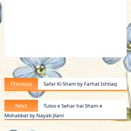
Post
Previous
Previous
Safar Ki Sham by Farhat Ishtiaq
navigation
post:
Next
Next
Tuloo e Sehar hai Sham e
post:
Mohabbat by Nayab Jilani