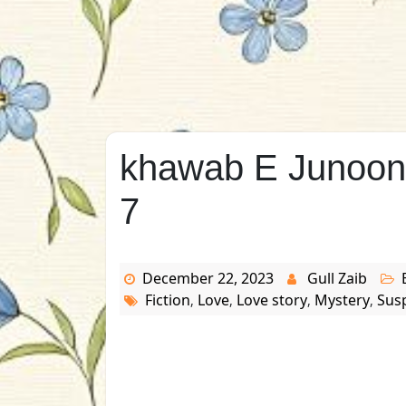
khawab E Junoon 
7
December 22, 2023
Gull Zaib
Fiction
Love
Love story
Mystery
Sus
,
,
,
,