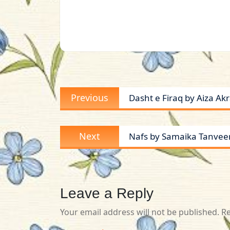
Post
Previous
Previous
Dasht e Firaq by Aiza Ak
navigation
post:
Next
Next
Nafs by Samaika Tanveer
post:
Leave a Reply
Your email address will not be published.
Re