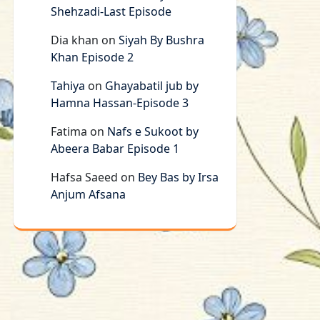
Shehzadi-Last Episode
Dia khan
on
Siyah By Bushra
Khan Episode 2
Tahiya
on
Ghayabatil jub by
Hamna Hassan-Episode 3
Fatima
on
Nafs e Sukoot by
Abeera Babar Episode 1
Hafsa Saeed
on
Bey Bas by Irsa
Anjum Afsana