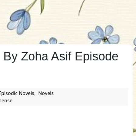
By Zoha Asif Episode
Episodic Novels
Novels
,
pense