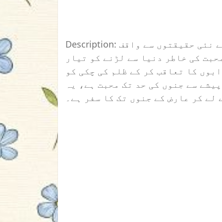
Description: یہ کہانی ہے ایک لڑکی کی جس کی جستجو اسے نئی حقیقتوں سے واقف
حبت کی خاطر دنیا سے لڑنے کو تیار
ابوں کا تعاقب کر کے ظلم کی چکی کو
یشے سے جنوں کی حد تک محبت ہے، یہ
لے کر عارض کے جنوں تک کا سفر ہے۔