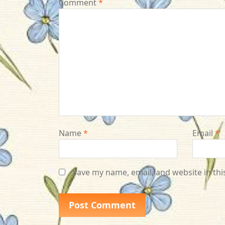
Comment
*
Name
*
Email
*
Save my name, email, and website in thi