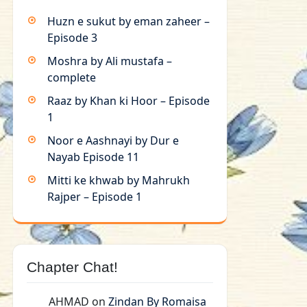
Huzn e sukut by eman zaheer –
Episode 3
Moshra by Ali mustafa –
complete
Raaz by Khan ki Hoor – Episode
1
Noor e Aashnayi by Dur e
Nayab Episode 11
Mitti ke khwab by Mahrukh
Rajper – Episode 1
Chapter Chat!
AHMAD
on
Zindan By Romaisa