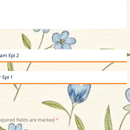
ram Epi 2
 Epi 1
quired fields are marked
*