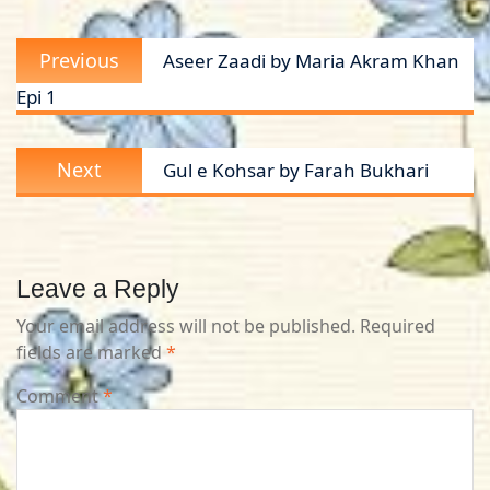
Post
Previous
Previous
Aseer Zaadi by Maria Akram Khan
navigation
post:
Epi 1
Next
Next
Gul e Kohsar by Farah Bukhari
post:
Leave a Reply
Your email address will not be published.
Required
fields are marked
*
Comment
*