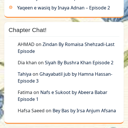
Yaqeen e wasiq by Inaya Adnan – Episode 2
Chapter Chat!
AHMAD
on
Zindan By Romaisa Shehzadi-Last
Episode
Dia khan
on
Siyah By Bushra Khan Episode 2
Tahiya
on
Ghayabatil jub by Hamna Hassan-
Episode 3
Fatima
on
Nafs e Sukoot by Abeera Babar
Episode 1
Hafsa Saeed
on
Bey Bas by Irsa Anjum Afsana