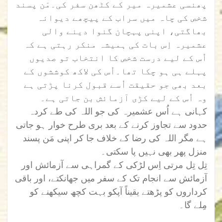
پھنسی عشمیرہ میر کے کٹھن سفر کی۔مَن پسند
شخص کی چاہ میں سراب کے پیچھے دیوانہ
بھاگتی، اپنی پہچان گنوا دینے والی
عشمیرہ اِس بات کی ہمیشہ منکر رہتی ہے کہ
اُس کے لیے درست شخص کا انتخاب تو صدیوں
پہلے ہی ہو چکا تھا۔اُس کی لاکھ کوششوں کے
بعد بھی جو حقیقت اُسے قبول کرنا پڑتی ہے
وہ اُس کے لیے کڑی آزمائش بن جاتی ہے۔
کہانی ہے اُس عشمیرہ کی جو اللہ کی طے کردہ
حدود سے تجاوز کرنے کے بعد بری طرح خوار ہو جاتی
ہے مگر اللہ کی رضا کے خلاف جا کر اپنی مَن پسند
منزل پھر بھی نہیں پا سکتی۔
تِل تِل مرتی اِس لڑکی کے گمراہی سے آزمائش اور
آزمائش سے انجام تک کے سفر میں جھانکتے، اور باقی
کرداروں کو پڑھتے یقیناً آپکو بہت کچھ سیکھنے کو
مِلے گا۔