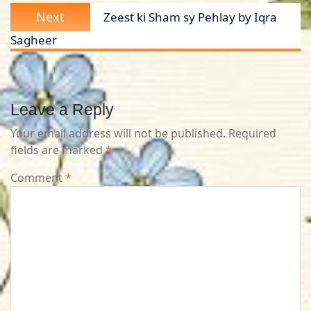
Next
Next
Zeest ki Sham sy Pehlay by Iqra
post:
Sagheer
Leave a Reply
Your email address will not be published.
Required
fields are marked
*
Comment
*