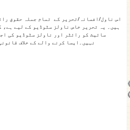
اس ناول/افسانہ/تحریر کے تمام جملہ حقوق رائ
ہیں۔ یہ تحریر خاص ناولز سٹوڈیو کے لیے ہے، ک
سائیٹ کو رائٹر اور ناولز سٹوڈیو کی اج
نہیں۔
ایسا کرنے والے کے خلاف قانونی