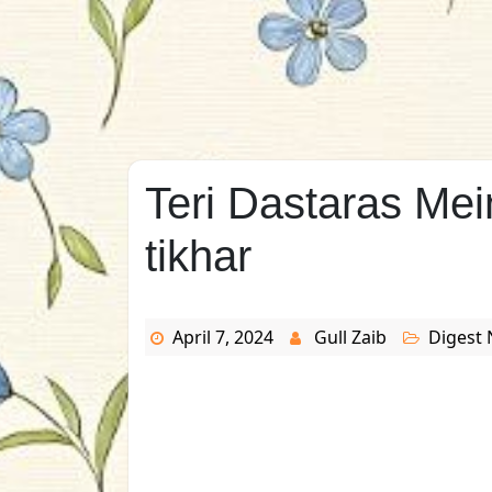
Teri Dastaras Me
tikhar
April 7, 2024
Gull Zaib
Digest 