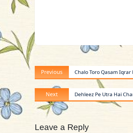
Post
Previous
Previous
Chalo Toro Qasam Iqrar 
navigation
post:
Next
Next
Dehleez Pe Utra Hai Chan
post:
Leave a Reply