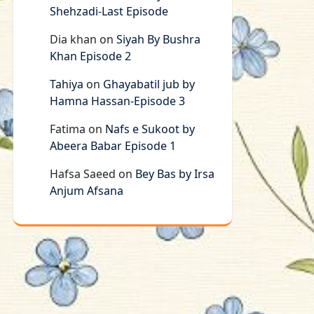
Shehzadi-Last Episode
Dia khan
on
Siyah By Bushra
Khan Episode 2
Tahiya
on
Ghayabatil jub by
Hamna Hassan-Episode 3
Fatima
on
Nafs e Sukoot by
Abeera Babar Episode 1
Hafsa Saeed
on
Bey Bas by Irsa
Anjum Afsana