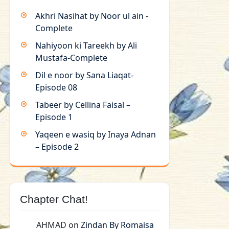
Akhri Nasihat by Noor ul ain -
Complete
Nahiyoon ki Tareekh by Ali
Mustafa-Complete
Dil e noor by Sana Liaqat-
Episode 08
Tabeer by Cellina Faisal –
Episode 1
Yaqeen e wasiq by Inaya Adnan
– Episode 2
Chapter Chat!
AHMAD
on
Zindan By Romaisa