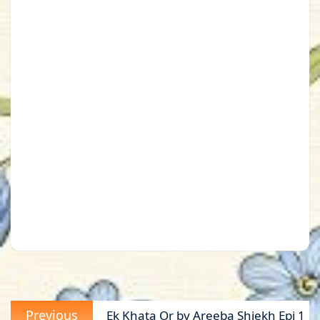
Post
Previous
Previous
Ek Khata Or by Areeba Shiekh Epi 1
navigation