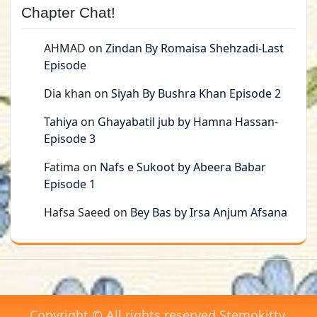
Chapter Chat!
AHMAD
on
Zindan By Romaisa Shehzadi-Last
Episode
Dia khan
on
Siyah By Bushra Khan Episode 2
Tahiya
on
Ghayabatil jub by Hamna Hassan-
Episode 3
Fatima
on
Nafs e Sukoot by Abeera Babar
Episode 1
Hafsa Saeed
on
Bey Bas by Irsa Anjum Afsana
Copyright © All rights reserved Stemokitty.