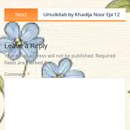
Next
Next
Umulkitab by Khadija Noor Epi 12
post:
Leave a Reply
Your email address will not be published.
Required
fields are marked
*
Comment
*