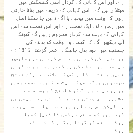
ہے، اور اس کہانی کے کردار اسی کشمکش میں
مبتلا رہیں گے۔ اس کہانی کے ذریعے میں بتانا چاہتی
ہوں کہ وقت میں پیچھے یا آگے نہیں جا سکنا اصل
میں ہمارے لئے ایک نعمت ہے اور اس نعمت سے اس
کہانی کے بہت سے کردار محروم رہیں گے کیونکہ
آپ دیکھیں گے کہ کیسے وہ وقت کو بدلنے کی
جستجو میں خود بدل جائینگے۔ عمر گزشتہ 1815 کے
بر صغیر کی کہانی ہے۔ اس کہانی میں سازش،
سیاست اور طاقت کی بو گھلی ہوئی ہے۔ کوئی
نہیں جانتا لڑائی کس کے خلاف ہے لیکن فاتح
صرف وہی ہوگا جس کی نیت صاف ہو۔ عمومی طور
پر ہر سیاسی جنگ کو شطرنج کی بساط سے
تشبیہہ دی جاتی ہے۔ یہ کہانی بھی ویسی ہی
ہے لیکن اس بساط پر ہر مہرہ چلنے سے پہلے
کرداروں کو سانپ سیڑھی کا کھیل کھیلنا
ہوگا۔ اٹھ کر گرنا ہوگا، گر کر اٹھنا
ہوگا۔