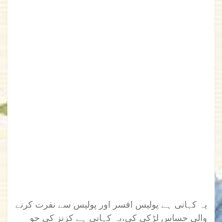
یہ کہانی ہے پولیس افسر اور پولیس سے نفرت کرنے
والی حساس لڑکی کی،یہ کہانی ہے کزنز کی جو