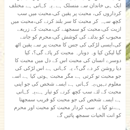
ایک ہی خاندان سے منسلک ہے۔یہ کہانی ہے مختلف
کرداروں کی، محبت پر یقین کی،محبت میں سب
کچھ سہہ کر محبت کا سر بلند کرنے کی،محبت میں
ازیت کی،محبت کو سمجھنے کی،محبت کے زریعے
محبوب کو بدلنے کی کوشش کی،محرم کو جاننے
کی،ایسی لڑکی کی جس کا محبت پر سے یقین اٹھ
گیا لیکن کیا وہ دوبارہ محبت کر پائے گی؟، کیا
دوسرے انسان کی محبت اس کے دل میں محبت کا
دیا روشن کر دے گی؟، یہ کہانی ہے اس لڑکی کی
جو محبت تو کرتی ہے مگر محبت ہوتی کیا ہے اسے
معلوم نہیں،یہ کہانی ہے ایسے شخص کی جو اپنی
محبت کے لئے سب کچھ کرنے کو تیار ہے،یہ کہانی
ہے ایسے شخص کی جو محبت کو فریب سمجھتا
ہے،تو کیا یہ سب کردار محبت کو محبت اور محرم
کو انت الحیات سمجھ پائیں گے