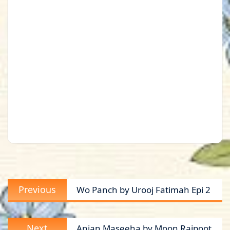
Post
Previous
Previous
Wo Panch by Urooj Fatimah Epi 2
navigation
post:
Next
Next
Anjan Maseeha by Moon Rajpoot