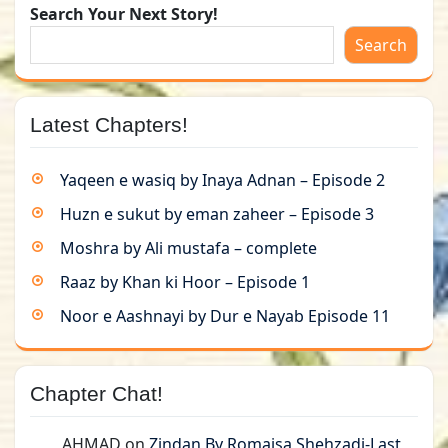
Search Your Next Story!
Search
Latest Chapters!
Yaqeen e wasiq by Inaya Adnan – Episode 2
Huzn e sukut by eman zaheer – Episode 3
Moshra by Ali mustafa – complete
Raaz by Khan ki Hoor – Episode 1
Noor e Aashnayi by Dur e Nayab Episode 11
Chapter Chat!
AHMAD
on
Zindan By Romaisa Shehzadi-Last