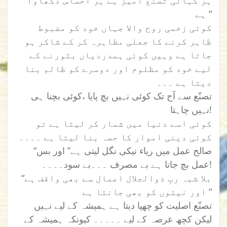
” ہر کہانی تصنّع آمیز ہے ہر احساس دکھاوا
ہے “
کوئی زخمی روح والا جہاں خود کو مضبوط
ظاہر کرنے کا جعلی مظاہرہ کر کے شاکر ہو
جاتا ہے وہیں کوئی ہمدردیاں بٹورنے کے
لیے خود کو مظلوم اور دوسرے کو ظالم بنا
دیتا ہے ۔۔۔
تصنّع سے آج تک کوئی نہیں بچ پایا ،کوئی بچنا ہی
نہیں چاہتا!
کوئی اسے دنیا میں شمار کر لیتا ہے تو
کوئی دینی اموار کا حصہ بنا لیتا ہے ۔۔۔۔
“صالح عمل میں ریاء نیکی نگل لیتی ہے” اور بس
عمل بچ جاتا ہے بے مصرف ۔۔۔بے سود۔۔۔۔!
“بلا شبہ ربِ ذوالجلال اعمال سے بھی واقف ہے
اور نیتوں کو بھی جانتا ہے “
تصنّع اصلیت کو چھپا دیتا ہے ہمیشہ کے لیے نہیں
لیکن کچھ عرصہ کے لیے ۔۔۔۔۔ کیونکہ ہمیشہ کے