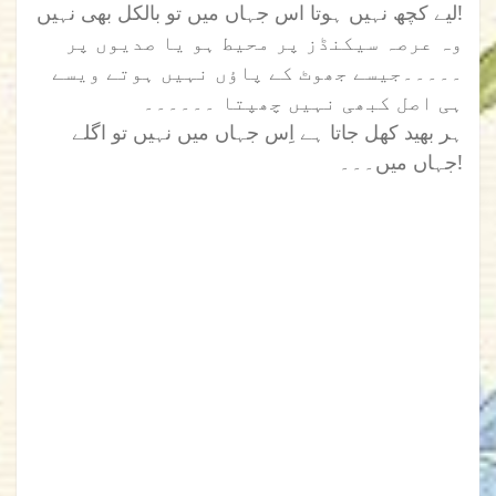
لیے کچھ نہیں ہوتا اس جہاں میں تو بالکل بھی نہیں!
وہ عرصہ سیکنڈز پر محیط ہو یا صدیوں پر
۔۔۔۔۔جیسے جھوٹ کے پاؤں نہیں ہوتے ویسے
ہی اصل کبھی نہیں چھپتا ۔۔۔۔۔۔
ہر بھید کھل جاتا ہے اِس جہاں میں نہیں تو اگلے
جہاں میں۔۔۔!