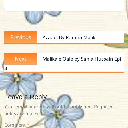
Post
Previous
Previous
Azaadi By Ramna Malik
navigation
post:
Next
Next
Malika e Qalb by Sania Hussain Epi
post:
3
Leave a Reply
Your email address will not be published.
Required
fields are marked
*
Comment
*