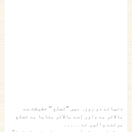
دنیائے دو روزہ میں ‘”تصنّع “‘ حقیقت سے
بالاتر ہے ،اور اِسے بالاتر بنایا ہے تصنّع
برتنے والوں نے ۔۔۔۔۔