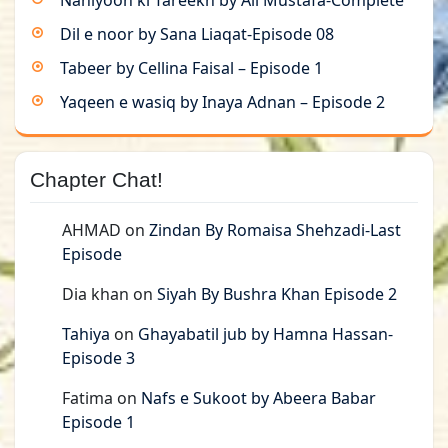
Nahiyoon ki Tareekh by Ali Mustafa-Complete
Dil e noor by Sana Liaqat-Episode 08
Tabeer by Cellina Faisal – Episode 1
Yaqeen e wasiq by Inaya Adnan – Episode 2
Chapter Chat!
AHMAD
on
Zindan By Romaisa Shehzadi-Last
Episode
Dia khan
on
Siyah By Bushra Khan Episode 2
Tahiya
on
Ghayabatil jub by Hamna Hassan-
Episode 3
Fatima
on
Nafs e Sukoot by Abeera Babar
Episode 1