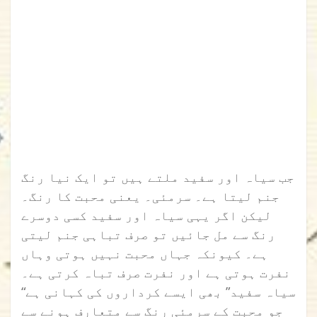
جب سیاہ اور سفید ملتے ہیں تو ایک نیا رنگ
جنم لیتا ہے۔ سرمئی۔ یعنی محبت کا رنگ۔
لیکن اگر یہی سیاہ اور سفید کسی دوسرے
رنگ سے مل جائیں تو صرف تباہی جنم لیتی
ہے۔ کیونکہ جہاں محبت نہیں ہوتی وہاں
نفرت ہوتی ہے اور نفرت صرف تباہ کرتی ہے۔
“سیاہ سفید” بھی ایسے کرداروں کی کہانی ہے
جو محبت کے سرمئی رنگ سے متعارف ہونے سے