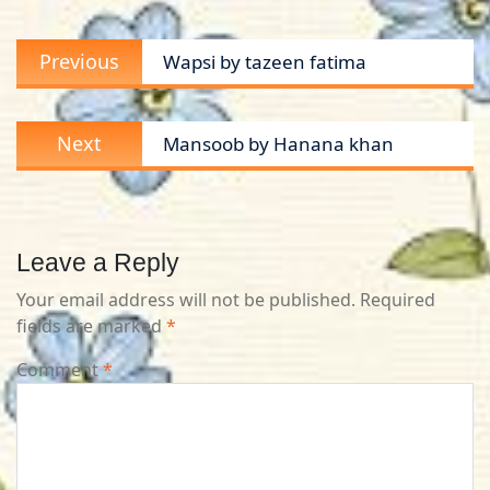
Post
Previous
Previous
Wapsi by tazeen fatima
navigation
post:
Next
Next
Mansoob by Hanana khan
post:
Leave a Reply
Your email address will not be published.
Required
fields are marked
*
Comment
*