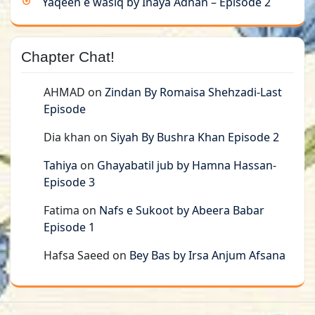
Yaqeen e wasiq by Inaya Adnan – Episode 2
Chapter Chat!
AHMAD
on
Zindan By Romaisa Shehzadi-Last
Episode
Dia khan
on
Siyah By Bushra Khan Episode 2
Tahiya
on
Ghayabatil jub by Hamna Hassan-
Episode 3
Fatima
on
Nafs e Sukoot by Abeera Babar
Episode 1
Hafsa Saeed
on
Bey Bas by Irsa Anjum Afsana