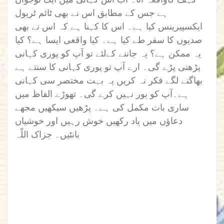
ہے جس کے مطابق اس نے بھی ٹائم ٹریول
ایکسپیرینس کیا ہے۔ اس کا کہنا ہے کہ اس نے بھی
صدیوں کا سفر طے کیا ہے۔ کیا واقعی ایسا ہے؟ کیا
یہ ممکن ہے؟ یہ جاننے کےلئے تو آپ کو پوری کہانی
پڑھنی پڑے گی۔ ارے آپ تو پوری کہانی کا سنتے ہے
بھاگنے لگے فکر نہ کریں یہ بہت مختصر سی کہانی
ہے۔آپ کو بور نہیں کرے گی۔ تھوڑے الفاظ میں
ساری بات مکمل کی ہے۔ پڑھیں سیکھیں مجھے
دعاؤں میں یاد رکھیں خوش رہیں اور خوشیاں
بانٹیں۔ جزاک اللّہ