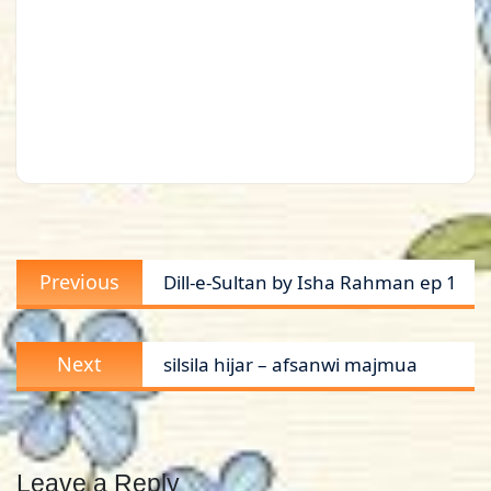
Post
Previous
Previous
Dill-e-Sultan by Isha Rahman ep 1
navigation
post:
Next
Next
silsila hijar – afsanwi majmua
post:
Leave a Reply