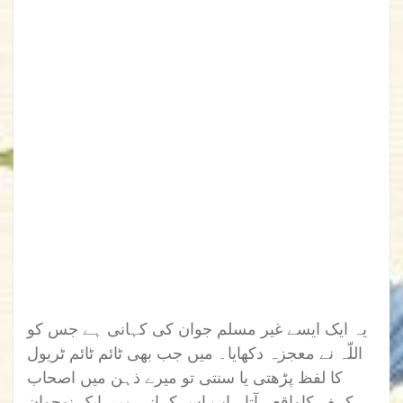
یہ ایک ایسے غیر مسلم جوان کی کہانی ہے جس کو
اللّہ نے معجزہ دکھایا۔ میں جب بھی ٹائم ٹائم ٹریول
کا لفظ پڑھتی یا سنتی تو میرے ذہن میں اصحاب
کہف کاواقعہ آتا۔ اب اس کہانی میں ایک نوجوان