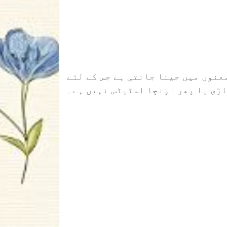
معنوں میں جینا جانتی ہے جس کے لئے
ڑی یا پھر اونچا اسٹیٹس نہیں ہے۔