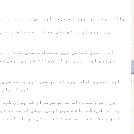
بلکہ اپنے خوابوں کو جینا اور بس ہر لمحے ہنس
پر آبرو کی دادی جان جو کہ اسے سدھارنا 
اور اسہی کہانی میں مختلف محنتی کردار بھ
شرجیل اور آرزو جو کہ بس کام کو ہی اہمیت د
اور دوسری طرف آبرو کے ہم عمر اور باہم شوق 
اور آلیان 
اور آبرو کے والد صاحب سرفراز کا پوری کہان
یہ ہر طرح کے حالات میں اپنی بیٹی کا ساتھ دی
اہم ہے کہ دینا ساتھ دے نہ دے پر والد کا سا