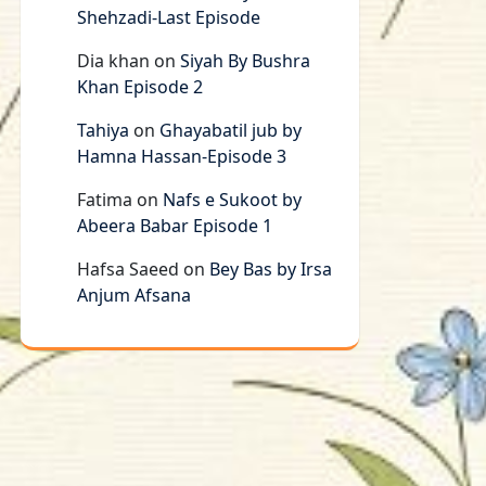
Shehzadi-Last Episode
Dia khan
on
Siyah By Bushra
Khan Episode 2
Tahiya
on
Ghayabatil jub by
Hamna Hassan-Episode 3
Fatima
on
Nafs e Sukoot by
Abeera Babar Episode 1
Hafsa Saeed
on
Bey Bas by Irsa
Anjum Afsana