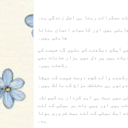
تے مسکراتے رہنا ہی اصل زندگی ہے۔
چاہتی ہیں اور کامیاب انسان بنانا
چاہتی ہیں۔
ی آپکو دیکھنے کو ملیں گے جیسے کی
یتے ہیں پر دل میں ہزار جذبات بھی
رکھتے ہیں۔
رکھنے والے کچھ دوست جیسے کے عیشا
دونوں ہی مختلف مزاج کے مالک ہیں۔
ی میں بہت ہی اہم کردار ہے کیونکہ
تے ہیں اور یہی بات ہر بیٹی کے لئے
تھ ایک بیٹی کے لئے بہت ضروری ہوتا
ہے۔