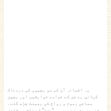
یہ افسانہ اُن کم سن بچیوں کی دردناک
کہانی ہے جن کے خواب، خواہشیں اور بچپن
سماجی رسوم و رواج کی بھینٹ چڑھ گئے۔
جنہیں بچپنے میں ہی “عزت” کے نام پر شادی