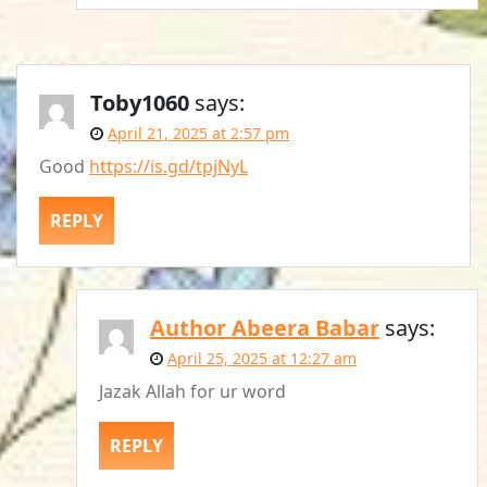
Toby1060
says:
April 21, 2025 at 2:57 pm
Good
https://is.gd/tpjNyL
REPLY
Author Abeera Babar
says:
April 25, 2025 at 12:27 am
Jazak Allah for ur word
REPLY