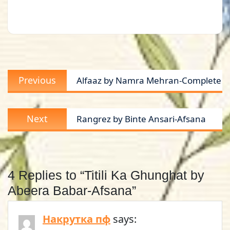
Post
Previous
Previous
Alfaaz by Namra Mehran-Complete
navigation
post:
Next
Next
Rangrez by Binte Ansari-Afsana
post:
4 Replies to “Titili Ka Ghunghat by
Abeera Babar-Afsana”
Накрутка пф
says: