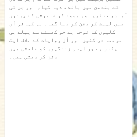
کے بندھن میں باندھ دیا گیا، اور جن کی
آواز، تعلیم اور وجود کو خاموشی کے پردوں
میں لپیٹ کر دفن کر دیا گیا۔ یہ کہانی اُن
کلیوں کا نوحہ ہے جو کھلنے سے پہلے ہی
مرجھا دی گئیں اور اُن روایات کے خلاف ایک
پکار ہے جو ایسی زندگیوں کو خامشی میں
دفن کر دیتی ہیں۔