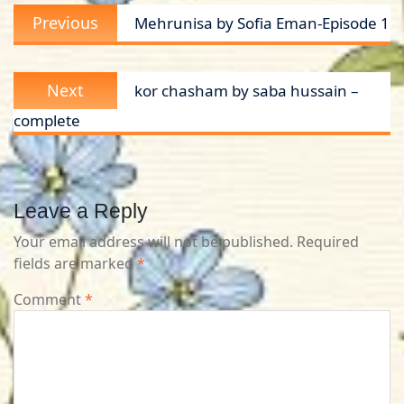
Previous
Previous
Mehrunisa by Sofia Eman-Episode 1
navigation
post:
Next
Next
kor chasham by saba hussain –
post:
complete
Leave a Reply
Your email address will not be published.
Required
fields are marked
*
Comment
*