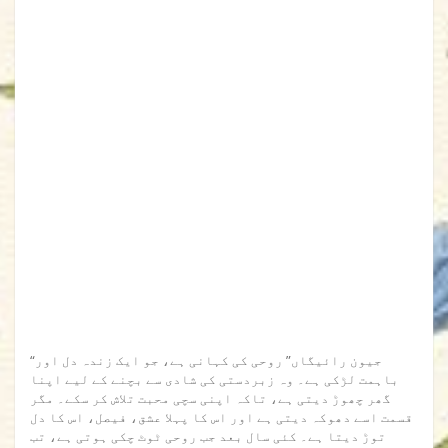
“جیون رائیگاں” روحی کی کہانی ہے، جو ایک زندہ دل اور
باہمت لڑکی ہے۔ وہ زبردستی کی شادی سے بچنے کے لیے اپنا
گھر چھوڑ دیتی ہے، تاکہ اپنی سچی محبت تلاش کر سکے۔ مگر
قسمت اسے دھوکہ دیتی ہے اور اس کا پہلا عشق، فیصل، اس کا دل
توڑ دیتا ہے۔ کئی سال بعد جب روحی ٹوٹ چکی ہوتی ہے، تب