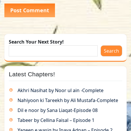
Search Your Next Story!
Search
Latest Chapters!
Akhri Nasihat by Noor ul ain -Complete
Nahiyoon ki Tareekh by Ali Mustafa-Complete
Dil e noor by Sana Liaqat-Episode 08
Tabeer by Cellina Faisal – Episode 1
Yaqeen e wasiq by Inaya Adnan – Episode 2