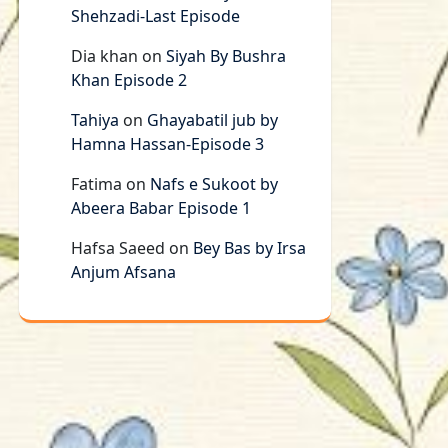
Shehzadi-Last Episode
Dia khan
on
Siyah By Bushra
Khan Episode 2
Tahiya
on
Ghayabatil jub by
Hamna Hassan-Episode 3
Fatima
on
Nafs e Sukoot by
Abeera Babar Episode 1
Hafsa Saeed
on
Bey Bas by Irsa
Anjum Afsana