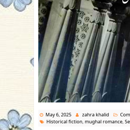
May 6, 2025
zahra khalid
Com
Historical fiction
mughal romance
Se
,
,