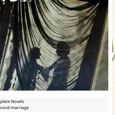
plete Novels
cond marriage