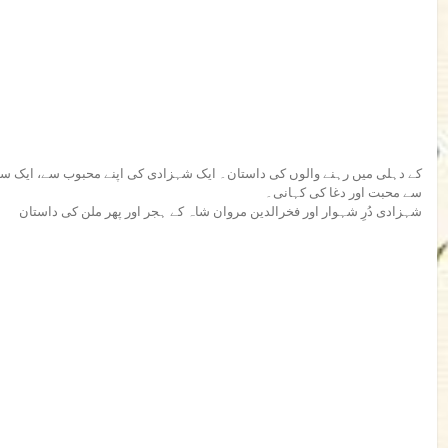
سے محبت اور دغا کی کہانی۔
شہزادی دُرِ شہوار اور فخرالدین مروان شاہ کے ہجر اور پھر ملن کی داستان