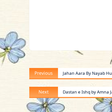
Post
Previous
Previous
Jahan Aara By Nayab Hu
navigation
post:
Next
Next
Dastan e Ishq by Amna J
post: