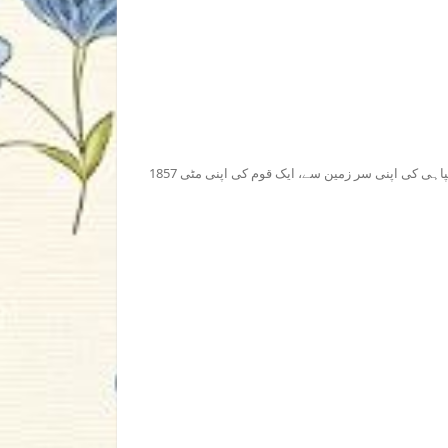
1857 کے دہلی میں رہنے والوں کی داستان۔ ایک شہزادی کی اپنے محبوب سے، ایک سپاہی کی اپنی سر زمین سے، ایک قوم کی اپنی مٹی