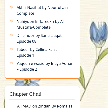
Akhri Nasihat by Noor ul ain -
Complete
Nahiyoon ki Tareekh by Ali
Mustafa-Complete
Dil e noor by Sana Liaqat-
Episode 08
Tabeer by Cellina Faisal –
Episode 1
Yaqeen e wasiq by Inaya Adnan
– Episode 2
Chapter Chat!
AHMAD
on
Zindan By Romaisa