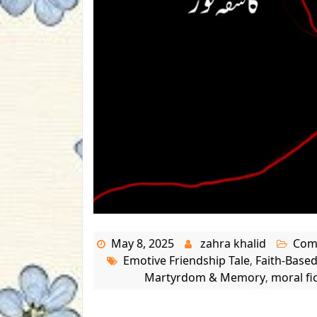
May 8, 2025
zahra khalid
Com
Emotive Friendship Tale
Faith-Base
,
Martyrdom & Memory
moral fi
,