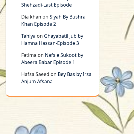
Shehzadi-Last Episode
Dia khan
on
Siyah By Bushra
Khan Episode 2
Tahiya
on
Ghayabatil jub by
Hamna Hassan-Episode 3
Fatima
on
Nafs e Sukoot by
Abeera Babar Episode 1
Hafsa Saeed
on
Bey Bas by Irsa
Anjum Afsana