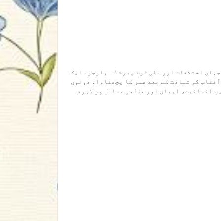
جہاں اختلافات اور دلی ٹوٹ پھوٹ کے باوجود ایک
 آفتاب کی شہادت کے بعد عمر کا پچھتاوا، دونوں
یں انسانیت، ایمان اور عالمی مسائل پر گہری