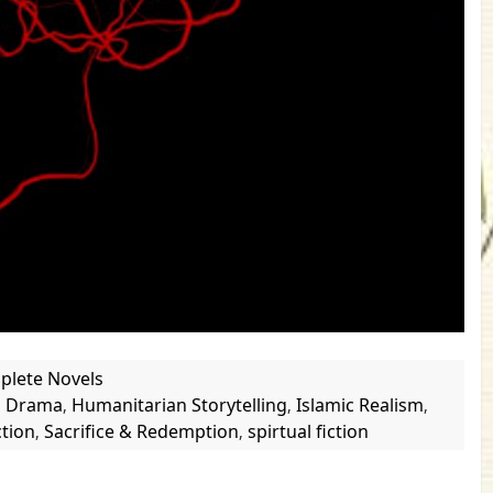
plete Novels
d Drama
Humanitarian Storytelling
Islamic Realism
,
,
,
ction
Sacrifice & Redemption
spirtual fiction
,
,