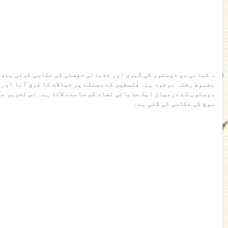
ہ کہانی دو دوستوں کی گہری اور جذباتی دوستی کی عکاسی کرتی ہے، 
مضبوط رشتہ موجود ہے۔ فلسطین کے مسئلے پر خیالات کا فرق آنا اور
دوستوں کے درمیان ایک جذباتی تضاد کو سامنے لاتا ہے۔ اس تحریر م
سوچ کی عکاسی کی گئی ہے۔