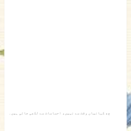
چھ کہانیاں وقت سے نہیں، احساسات سے لکھی جاتی ہیں۔