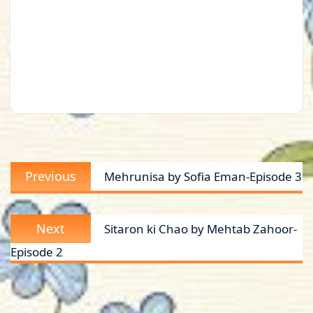
Post
Previous
Previous
Mehrunisa by Sofia Eman-Episode 3
navigation
post:
Next
Next
Sitaron ki Chao by Mehtab Zahoor-
post:
Episode 2