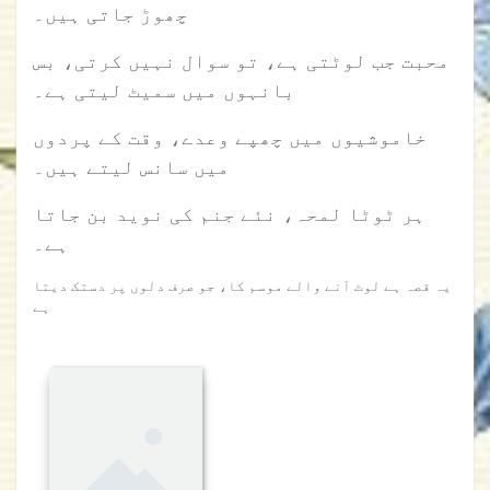
چھوڑ جاتی ہیں۔
محبت جب لوٹتی ہے، تو سوال نہیں کرتی، بس
بانہوں میں سمیٹ لیتی ہے۔
خاموشیوں میں چھپے وعدے، وقت کے پردوں
میں سانس لیتے ہیں۔
ہر ٹوٹا لمحہ، نئے جنم کی نوید بن جاتا
ہے۔
یہ قصہ ہے لوٹ آنے والے موسم کا، جو صرف دلوں پر دستک دیتا
ہے