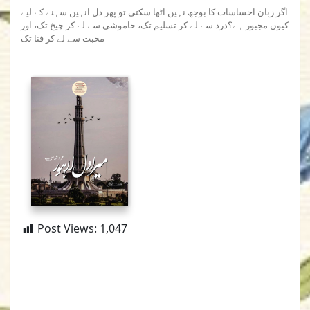
اگر زبان احساسات کا بوجھ نہیں اٹھا سکتی تو پھر دل انہیں سہنے کے لیے
کیوں مجبور ہے؟درد سے لے کر تسلیم تک، خاموشی سے لے کر چیخ تک، اور
محبت سے لے کر فنا تک
Post Views:
1,047