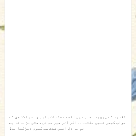
تقدیر کے پیچیدہ جال میں الجھے جذبات، اور وہ سوالات جن کے
جواب کبھی نہیں ملتے۔۔۔اگر آخر میں سب کچھ مٹی بن جانا ہے
تو یہ دل اتنی شدت سے کیوں دھڑکتا ہے؟