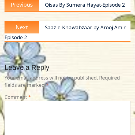
Previous
Previous
Qisas By Sumera Hayat-Episode 2
navigation
post:
Next
Next
Saaz-e-Khawabzaar by Arooj Amir-
post:
Episode 2
Leave a Reply
Your email address will not be published.
Required
fields are marked
*
Comment
*