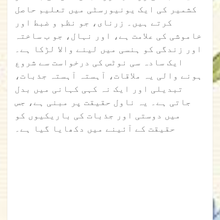
کشمیر کی ایک یونیورسٹی میں تعلیم حاصل
کرتے ہیں۔ زرنای، جو نظم و ضبط اور
خاموشی کی علامت ہے، اور نہال، جو ب ساختہ
اور زندگی کو ہنسی میں لینے والا لڑکا ہے۔
ایک سادہ سی نوٹس کی درخواست سے شروع
ہونے والی یہ ملاقات، آہستہ آہستہ جذبات،
تبدیلی اور ایک نہ کہی کہانی میں بدل
جاتی ہے۔ یہ ناول حقیقت پر مبنی ہے، جس
میں دوستی اور جذبات کی باریکیوں کو
حقیقت کے آئینے میں دکھایا گیا ہے۔