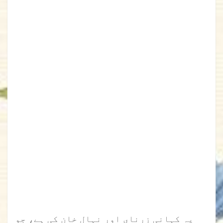
یہ کہانی زرنای اور نہال خان کی ہے، جو