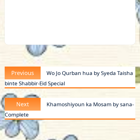
Post
Previous
Previous
Wo Jo Qurban hua by Syeda Taisha
navigation
post:
binte Shabbir-Eid Special
Next
Next
Khamoshiyoun ka Mosam by sana-
post:
Complete