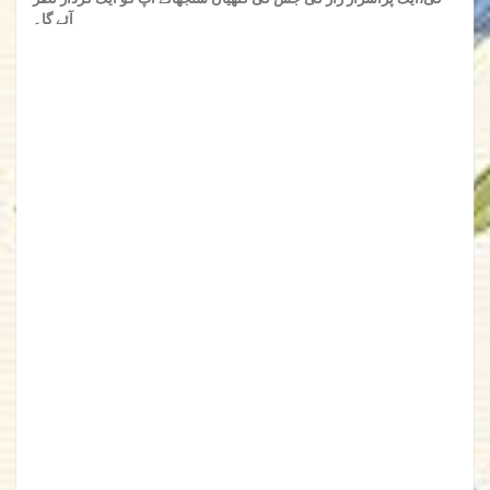
آئے گا۔