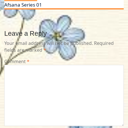
Afsana Series 01
Leave a Reply
Your email address will not be published.
Required
fields are marked
*
Comment
*