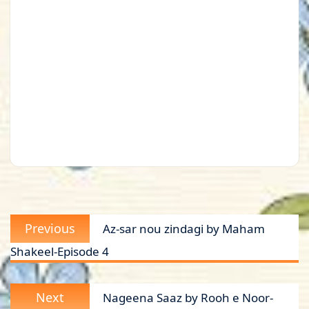
Post
Previous
Previous
Az-sar nou zindagi by Maham
navigation
post:
Shakeel-Episode 4
Next
Next
Nageena Saaz by Rooh e Noor-
post: