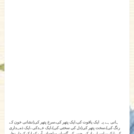
ہانی ہے یہ ایک یاقوت کی،ایک پتھر کی،سرخ پتھر کی(نشانی خون کے
رنگ کی)،سخت پتھر کی(دل کی سختی کی)،ایک عہدکی ،ایک ذمہداری
کی،ایک پراسرار راز کی جس کی گتھیاں سلجھاتے آپ کو ایک کردار نظر