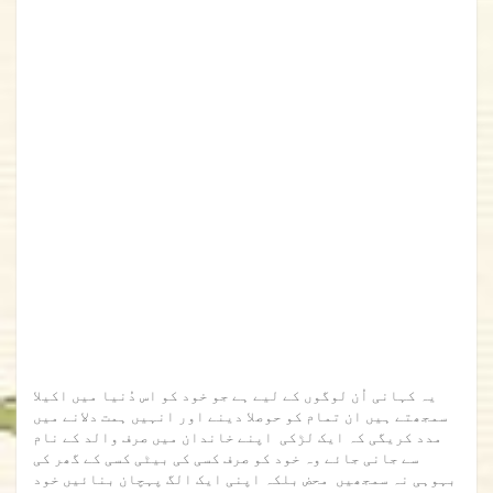
یہ کہانی اُن لوگوں کے لیے ہے جو خود کو اس دُنیا میں اکیلا
سمجھتے ہیں ان تمام کو حوصلا دینے اور انہیں ہمت دلانے میں
مدد کریگی کہ ایک لڑکی اپنے خاندان میں صرف والد کے نام
سے جانی جائے وہ خود کو صرف کسی کی بیٹی کسی کے گھر کی
بہوہی نہ سمجھیں محض بلکہ اپنی ایک الگ پہچان بنائیں خود