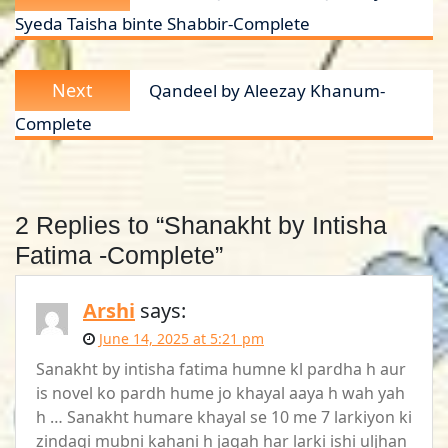
post:
Syeda Taisha binte Shabbir-Complete
Next
Next
Qandeel by Aleezay Khanum-
post:
Complete
2 Replies to “Shanakht by Intisha
Fatima -Complete”
Arshi
says:
June 14, 2025 at 5:21 pm
Sanakht by intisha fatima humne kl pardha h aur
is novel ko pardh hume jo khayal aaya h wah yah
h … Sanakht humare khayal se 10 me 7 larkiyon ki
zindagi mubni kahani h jagah har larki ishi uljhan