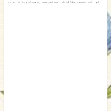
کو اتنا مضبوط بنائے کہ اسے کسی سہارے کی ضرورت نہ ہو ۔۔