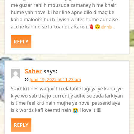
me guzar rahi h mouzuda zamaney h me khair
hume yah novel ki har line apne dilo dimag ke
karib maloom hui h I wish writer hume aur aise
acche kahino se luftoandoz karen 🫀🙃👉🏻👈🏻..
REPLY
Saher
says:
June 19, 2025 at 11:23 am
Start ki lines waqaii hi relatable lagi ya ye kaha jye
k ye wo sab tha jo currently adhe se zada larkiyan
is time feel krti hain mujhe ye novel passand aya
is k words kafi keemti hain 😭 i love it !!!!
REPLY