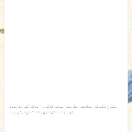
سکونِ قلب کی متلاشی ایک غیر مسلم لڑکی، زندگی کی تلخیوں
اور بے سمتی میں راہ تلاش کرتی ہے۔