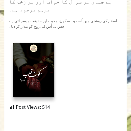
ہے جہاں ہر سوال کا جواب اور ہر زخم کا
مرہم موجود ہے۔
اسلام کی روشنی میں اُسے وہ سکون، محبت اور حقیقت میسر آتی ہے
جس نے اُس کی روح کو بیدار کر دیا۔
Post Views:
514