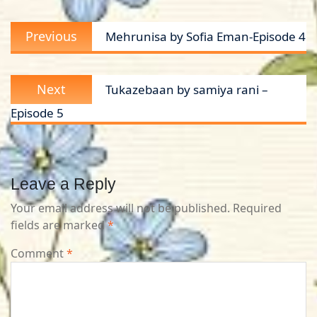
Post
Previous
Previous
Mehrunisa by Sofia Eman-Episode 4
navigation
post:
Next
Next
Tukazebaan by samiya rani –
post:
Episode 5
Leave a Reply
Your email address will not be published.
Required
fields are marked
*
Comment
*