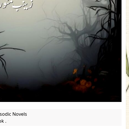
sodic Novels
ok .