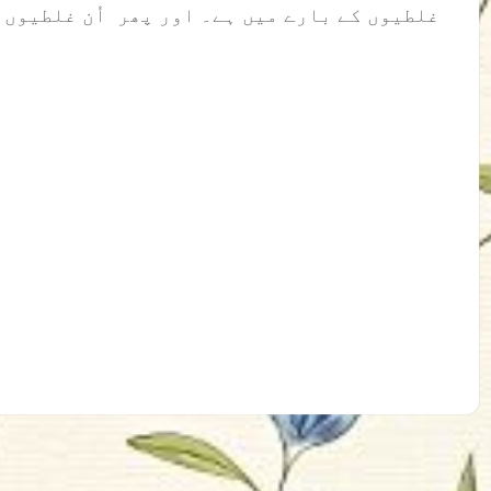
غلطیوں کے بارے میں ہے۔ اور پھر اُن غلطیوں سے خود کو بچانے کے بارے میں ہے۔ ۔