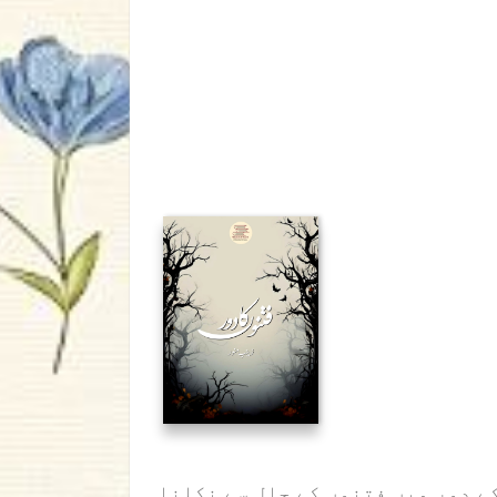
یہ کتاب اُن لوگوں کے لئے ہے جو اس فتنوں کے دور میں فتنوں کے جال سے نکلنا