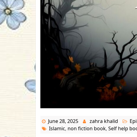
June 28, 2025
zahra khalid
Epi
Islamic
non fiction book
Self help bo
,
,