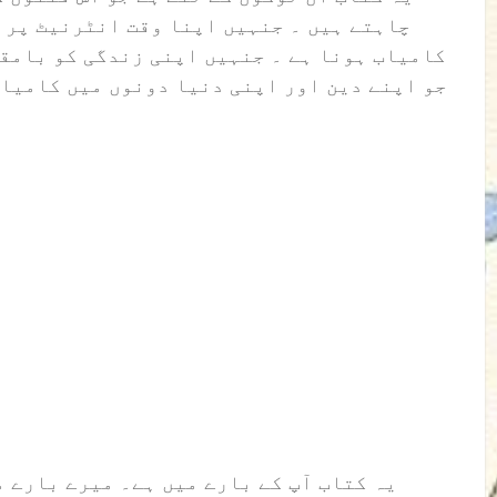
چاہتے ہیں ۔ جنہیں اپنا وقت انٹرنیٹ پر 
کامیاب ہونا ہے ۔ جنہیں اپنی زندگی کو بامقص
جو اپنے دین اور اپنی دنیا دونوں میں کامیاب 
یہ کتاب آپ کے بارے میں ہے۔ میرے بارے م