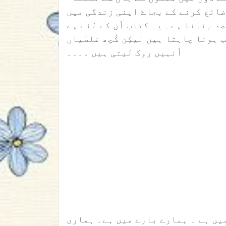
ضائع کرنے کے بجاۓ اپنی زندگی میں
د بنانا ہے۔ یہ کتاب اُن کے لئے ہے
ہونا چاہتا ہیں لیکِن کُچھ غلطیاں
اُنہیں روک لیتی ہیں ۔۔۔۔
یں ہے ۔ ہمارے بارے میں ہے۔ ہماری