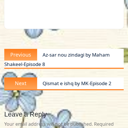
Post
Previous
Previous
Az-sar nou zindagi by Maham
navigation
post:
Shakeel-Episode 8
Next
Next
Qismat e ishq by MK-Episode 2
post:
Leave a Reply
Your email address will not be published.
Required