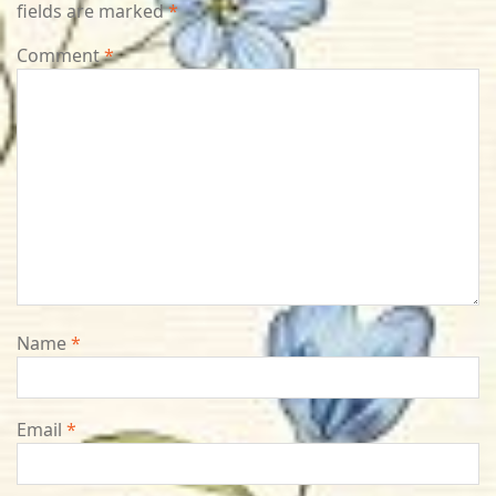
fields are marked
*
Comment
*
Name
*
Email
*