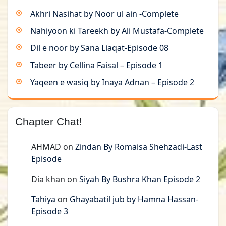
Akhri Nasihat by Noor ul ain -Complete
Nahiyoon ki Tareekh by Ali Mustafa-Complete
Dil e noor by Sana Liaqat-Episode 08
Tabeer by Cellina Faisal – Episode 1
Yaqeen e wasiq by Inaya Adnan – Episode 2
Chapter Chat!
AHMAD
on
Zindan By Romaisa Shehzadi-Last
Episode
Dia khan
on
Siyah By Bushra Khan Episode 2
Tahiya
on
Ghayabatil jub by Hamna Hassan-
Episode 3