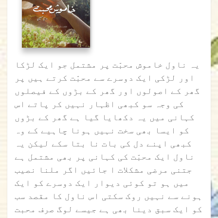
یہ ناول خاموش محبّت پر مشتمل جو ایک لڑکا
اور لڑکی ایک دوسرے سے محبّت کرتے ہیں پر
گھر کے اصولوں اور گھر کے بڑوں کے فیصلوں
کی وجہ سو کبھی اظہار نہیں کر پاتے اس
کہانی میں یہ دکھایا گیا ہے گھر کے بڑوں
کو ایسا بھی سخت نہیں ہونا چاہیے کے وہ
کبھی اپنے دل کی بات نا بتا سکے لیکن یہ
ناول ایک محبّت کی کہانی پر بھی مشتمل ہے
جتنی مرضی مشکلات ا جائیں اگر ملنا نصیب
میں ہو تو کوئی دیوار ایک دوسرے کو ایک
ہونے سے نہیں روک سکتی اس ناول کا مقصد سب
کو ایک سبق دینا بھی ہے جیسے لوگ صرف محبت