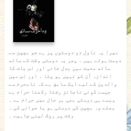
میرا یہ ناول دو دوستوں پر ہے جو بچپن سے
دوست ہوتے ہیں ۔ پھر یہ دوستی وقت کے ساتھ
ساتھ محبت میں بدل جاتی اور اس بات کا
اندازہ اُن کو نہیں ہو پتا ۔ اور اس میں
والدین کے لیے ایک سابق ہے کہ نامحرم سے
جیسے کوئی ناجائز رشتا رکھنا حرام ہے
ویسے ہی دوستی بھی ہر حال میں حرام ہے ۔
بھلے وہ بچپن کی دوستی ہو یا جوانی کی ۔
وقت پر روک لینی چاہیے ۔