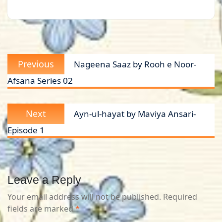
Post
Previous
Previous
Nageena Saaz by Rooh e Noor-
navigation
post:
Afsana Series 02
Next
Next
Ayn-ul-hayat by Maviya Ansari-
post:
Episode 1
Leave a Reply
Your email address will not be published.
Required
fields are marked
*