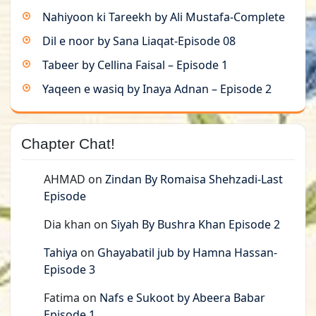
Nahiyoon ki Tareekh by Ali Mustafa-Complete
Dil e noor by Sana Liaqat-Episode 08
Tabeer by Cellina Faisal – Episode 1
Yaqeen e wasiq by Inaya Adnan – Episode 2
Chapter Chat!
AHMAD
on
Zindan By Romaisa Shehzadi-Last
Episode
Dia khan
on
Siyah By Bushra Khan Episode 2
Tahiya
on
Ghayabatil jub by Hamna Hassan-
Episode 3
Fatima
on
Nafs e Sukoot by Abeera Babar
Episode 1