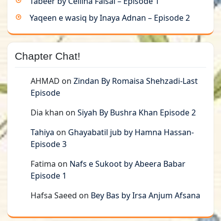
Tabeer by Cellina Faisal – Episode 1
Yaqeen e wasiq by Inaya Adnan – Episode 2
Chapter Chat!
AHMAD
on
Zindan By Romaisa Shehzadi-Last
Episode
Dia khan
on
Siyah By Bushra Khan Episode 2
Tahiya
on
Ghayabatil jub by Hamna Hassan-
Episode 3
Fatima
on
Nafs e Sukoot by Abeera Babar
Episode 1
Hafsa Saeed
on
Bey Bas by Irsa Anjum Afsana