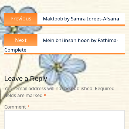
Post
Previous
Previous
Maktoob by Samra Idrees-Afsana
navigation
post:
Next
Next
Mein bhi insan hoon by Fathima-
post:
Complete
Leave a Reply
Your email address will not be published.
Required
fields are marked
*
Comment
*