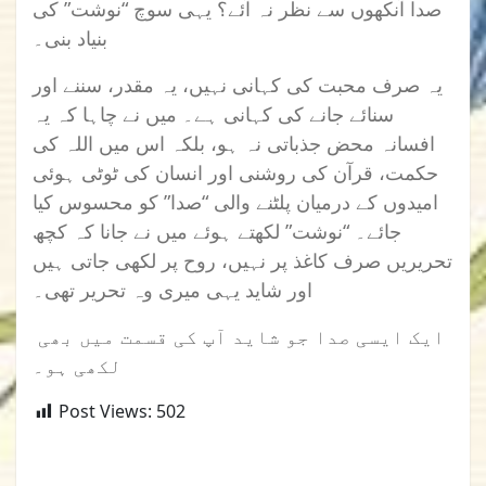
صدا آنکھوں سے نظر نہ آئے؟ یہی سوچ “نوشت” کی
بنیاد بنی۔
یہ صرف محبت کی کہانی نہیں، یہ مقدر، سننے اور
سنائے جانے کی کہانی ہے۔ میں نے چاہا کہ یہ
افسانہ محض جذباتی نہ ہو، بلکہ اس میں اللہ کی
حکمت، قرآن کی روشنی اور انسان کی ٹوٹی ہوئی
امیدوں کے درمیان پلٹنے والی “صدا” کو محسوس کیا
جائے۔ “نوشت” لکھتے ہوئے میں نے جانا کہ کچھ
تحریریں صرف کاغذ پر نہیں، روح پر لکھی جاتی ہیں
اور شاید یہی میری وہ تحریر تھی۔
ایک ایسی صدا جو شاید آپ کی قسمت میں بھی
لکھی ہو۔
Post Views:
502