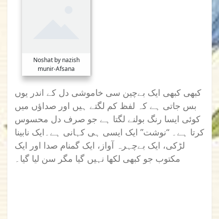
Noshat by nazish
munir-Afsana
کبھی کبھی ایک بےچین سی خاموشی دل کے اندر یوں
بس جاتی ہے کہ لفظ کم لگتے ہیں اور صداؤں میں
کوئی ایسا رنگ بولنے لگتا ہے جو صرف دل محسوس
کرتا ہے۔ “نوشت” ایک ایسی ہی کہانی ہے۔ایک نابینا
لڑکی، ایک بےچہرہ آواز، ایک گمنام صدا اور ایک
مکتوب جو کبھی لکھا نہیں گیا مگر سن لیا گیا۔