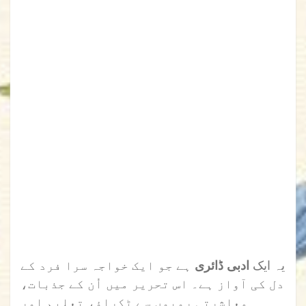
یہ ایک
ادبی ڈائری
ہے جو ایک خواجہ سرا فرد کے
دل کی آواز ہے۔ اس تحریر میں اُن کے جذبات،
معاشرتی رویوں سے ٹکراؤ، تعلیم اور