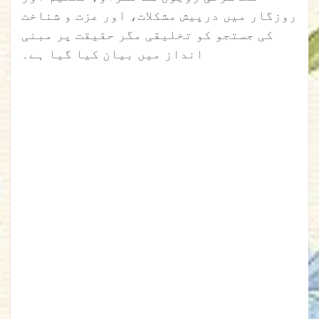
روزگار میں درپیش مشکلات، اور عزت و شناخت
کی جستجو کو تخلیقی مگر حقیقت پر مبنی
انداز میں بیان کیا گیا ہے۔