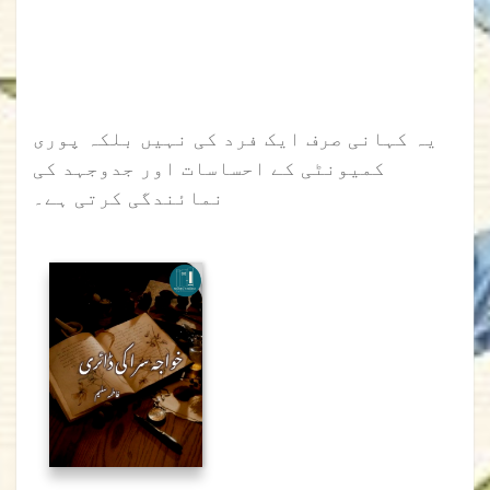
یہ کہانی صرف ایک فرد کی نہیں بلکہ پوری
کمیونٹی کے احساسات اور جدوجہد کی
نمائندگی کرتی ہے۔