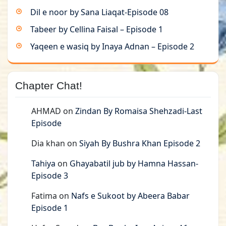
Dil e noor by Sana Liaqat-Episode 08
Tabeer by Cellina Faisal – Episode 1
Yaqeen e wasiq by Inaya Adnan – Episode 2
Chapter Chat!
AHMAD
on
Zindan By Romaisa Shehzadi-Last
Episode
Dia khan
on
Siyah By Bushra Khan Episode 2
Tahiya
on
Ghayabatil jub by Hamna Hassan-
Episode 3
Fatima
on
Nafs e Sukoot by Abeera Babar
Episode 1