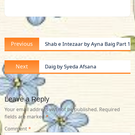
Post
Previous
Previous
Shab e Intezaar by Ayna Baig Part 1
navigation
post:
Next
Next
Daig by Syeda Afsana
post:
Leave a Reply
Your email address will not be published.
Required
fields are marked
*
Comment
*