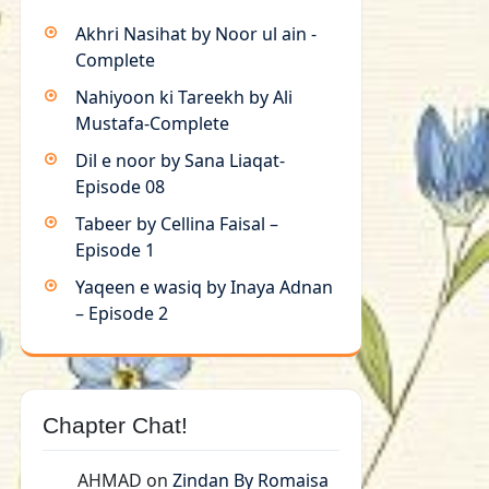
Akhri Nasihat by Noor ul ain -
Complete
Nahiyoon ki Tareekh by Ali
Mustafa-Complete
Dil e noor by Sana Liaqat-
Episode 08
Tabeer by Cellina Faisal –
Episode 1
Yaqeen e wasiq by Inaya Adnan
– Episode 2
Chapter Chat!
AHMAD
on
Zindan By Romaisa