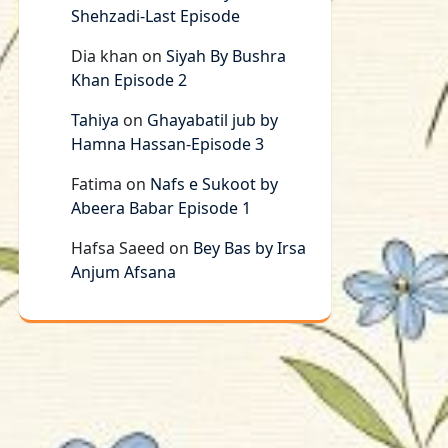
Shehzadi-Last Episode
Dia khan
on
Siyah By Bushra
Khan Episode 2
Tahiya
on
Ghayabatil jub by
Hamna Hassan-Episode 3
Fatima
on
Nafs e Sukoot by
Abeera Babar Episode 1
Hafsa Saeed
on
Bey Bas by Irsa
Anjum Afsana