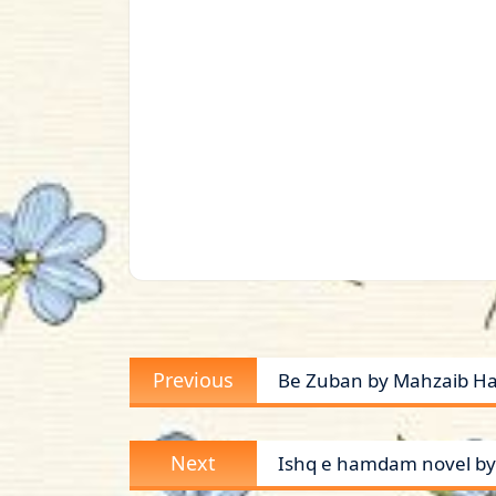
Post
Previous
Previous
Be Zuban by Mahzaib Hai
navigation
post:
Next
Next
Ishq e hamdam novel 
post: