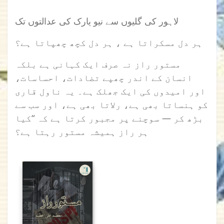
لاہور کی گلیوں سے نیو یارک کی عدالتوں تک
ہر دل مسکراتا ہے ، ہر دل کچھ چھپاتا ہے؟
مستور راز نہ صرف ایک کہانی ہے بلکہ
انسان کے اندر چھپے تضادات، احساسات،
اور امیدوں کی ایک جھلک ہے۔ یہ ناول قاری
کو ہنساتا بھی ہے، رلاتا بھی ہے، اور سب سے
بڑھ کر — سوچنے پر مجبور کرتا ہے کہ “کیا
ہر راز ہمیشہ مستور رہتا ہے؟