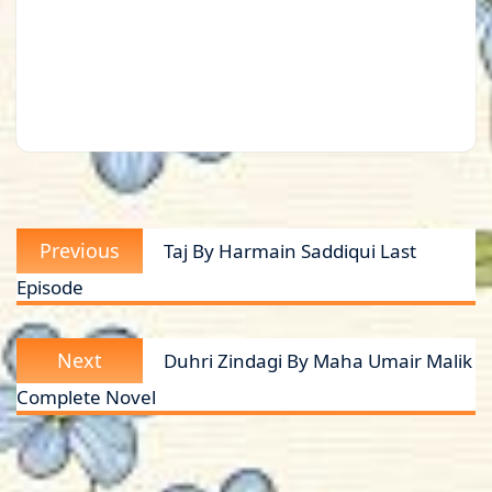
Post
Previous
Previous
Taj By Harmain Saddiqui Last
navigation
post:
Episode
Next
Next
Duhri Zindagi By Maha Umair Malik
post:
Complete Novel