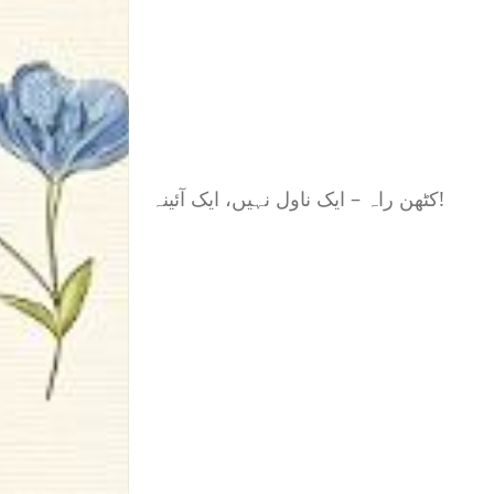
کٹھن راہ – ایک ناول نہیں، ایک آئینہ!