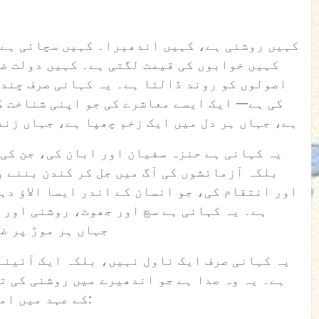
کہیں روشنی ہے، کہیں اندھیرا۔ کہیں سچائی ہے،
کہیں خوابوں کی قیمت لگتی ہے۔ کہیں دولت ض
اصولوں کو روند ڈالتا ہے۔ یہ کہانی صرف چند
کی ہے— ایک ایسے معاشرے کی جو اپنی شناخت ک
ہے، جہاں ہر دل میں ایک زخم چھپا ہے، جہاں زند
یہ کہانی ہے حنزہ سفیان اور ابان کی، جن کی
بلکہ آزمائشوں کی آگ میں جل کر کندن بننے و
اور انتقام کی، جو انسان کے اندر ایسا الاؤ دہک
ہے۔ یہ کہانی ہے سچ اور جھوٹ، روشنی اور،
جہاں ہر موڑ پر ض
یہ کہانی صرف ایک ناول نہیں، بلکہ ایک آئینہ
ہے۔ یہ وہ صدا ہے جو اندھیرے میں روشنی کی تل
کے عہد میں امید کی شمع جلاتا ہے۔ مگر سوال یہ ہے: