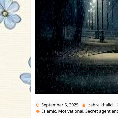
September 5, 2025
zahra khalid
Islamic
Motivational
Secret agent and
,
,