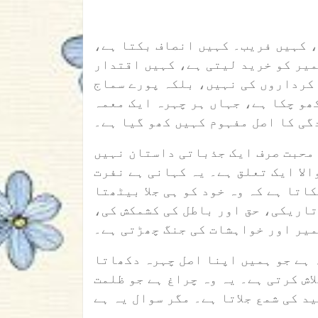
، کہیں فریب۔ کہیں انصاف بکتا ہے
میر کو خرید لیتی ہے، کہیں اقتدار
 کرداروں کی نہیں، بلکہ پورے سماج
ھو چکا ہے، جہاں ہر چہرہ ایک معمہ
گی کا اصل مفہوم کہیں کھو گیا ہے۔
 محبت صرف ایک جذباتی داستان نہیں
الا ایک تعلق ہے۔ یہ کہانی ہے نفرت
اتا ہے کہ وہ خود کو ہی جلا بیٹھتا
 تاریکی، حق اور باطل کی کشمکش کی
میر اور خواہشات کی جنگ چھڑتی ہے۔
 ہے جو ہمیں اپنا اصل چہرہ دکھاتا
اش کرتی ہے۔ یہ وہ چراغ ہے جو ظلمت