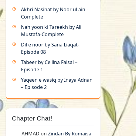
Akhri Nasihat by Noor ul ain -
Complete
Nahiyoon ki Tareekh by Ali
Mustafa-Complete
Dil e noor by Sana Liaqat-
Episode 08
Tabeer by Cellina Faisal –
Episode 1
Yaqeen e wasiq by Inaya Adnan
– Episode 2
Chapter Chat!
AHMAD
on
Zindan By Romaisa