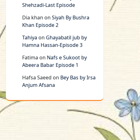
Shehzadi-Last Episode
Dia khan
on
Siyah By Bushra
Khan Episode 2
Tahiya
on
Ghayabatil jub by
Hamna Hassan-Episode 3
Fatima
on
Nafs e Sukoot by
Abeera Babar Episode 1
Hafsa Saeed
on
Bey Bas by Irsa
Anjum Afsana