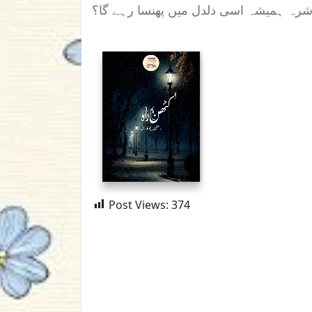
معاشرہ ہمیشہ اسی دلدل میں پھنسا رہے گا؟
Post Views:
374