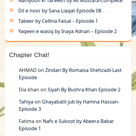
Nahiyoon ki Tareekh by Ali Mustafa-Complete
Dil e noor by Sana Liaqat-Episode 08
Tabeer by Cellina Faisal – Episode 1
Yaqeen e wasiq by Inaya Adnan – Episode 2
Chapter Chat!
AHMAD
on
Zindan By Romaisa Shehzadi-Last
Episode
Dia khan
on
Siyah By Bushra Khan Episode 2
Tahiya
on
Ghayabatil jub by Hamna Hassan-
Episode 3
Fatima
on
Nafs e Sukoot by Abeera Babar
Episode 1