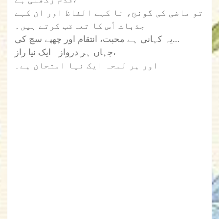
تو ماضی کی گونج، نا کہے الفاظ اور ان کہے
جذبات اُس کا تعاقب کرتے ہیں۔
یہ کہانی ہے محبت، انتقام اور چھپے سچ کی…
جہاں ہر دروازہ ایک نیا راز،
اور ہر لمحہ ایک نیا امتحان ہے۔