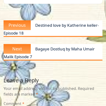
Post
Previous
Previous
Destined love by Katherine keller-
navigation
post:
Episode 18
Next
Next
Bagaye Dostluq by Maha Umair
post:
Malik Episode 7
Leave a Reply
Your email address will not be published.
Required
fields are marked
*
Comment
*