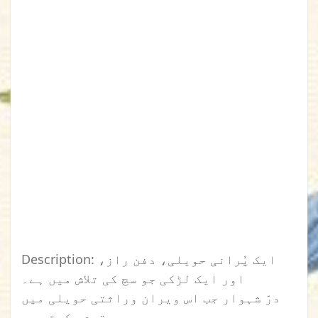
Description: ایک پُرانی حویلی، دفن راز،
اور ایک لڑکی جو سچ کی تلاش میں ہے۔
درّ شہوار جب اس ویران وراثتی حویلی میں
قدم رکھتی ہے،