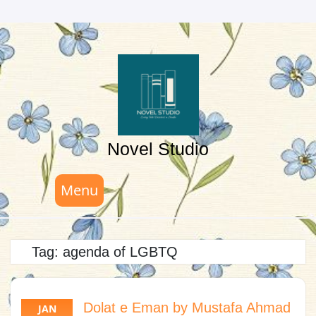
Skip
to
content
Novel Studio
Menu
Tag:
agenda of LGBTQ
Dolat e Eman by Mustafa Ahmad
JAN