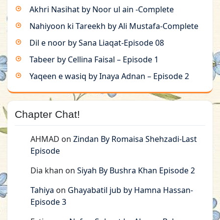
Akhri Nasihat by Noor ul ain -Complete
Nahiyoon ki Tareekh by Ali Mustafa-Complete
Dil e noor by Sana Liaqat-Episode 08
Tabeer by Cellina Faisal – Episode 1
Yaqeen e wasiq by Inaya Adnan – Episode 2
Chapter Chat!
AHMAD
on
Zindan By Romaisa Shehzadi-Last
Episode
Dia khan
on
Siyah By Bushra Khan Episode 2
Tahiya
on
Ghayabatil jub by Hamna Hassan-
Episode 3