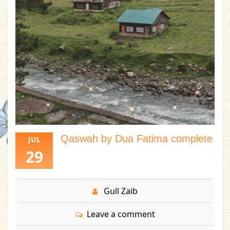
Qaswah by Dua Fatima complete
JUL
29
Gull Zaib
Leave a comment