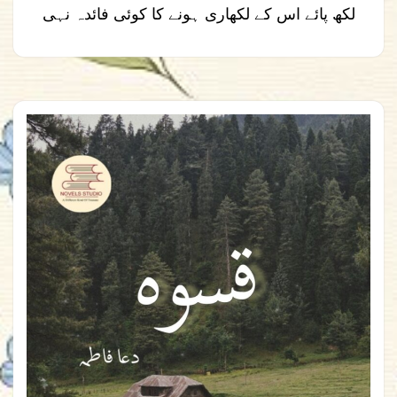
لکھ پائے اس کے لکھاری ہونے کا کوئی فائدہ نہی