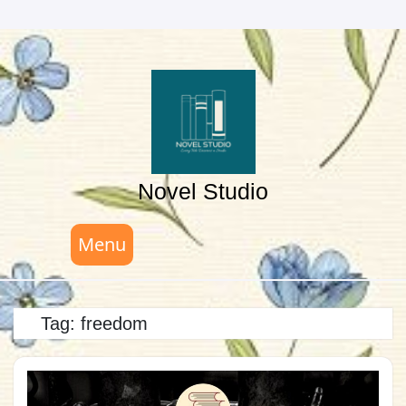
Skip
to
content
Novel Studio
Menu
Tag:
freedom