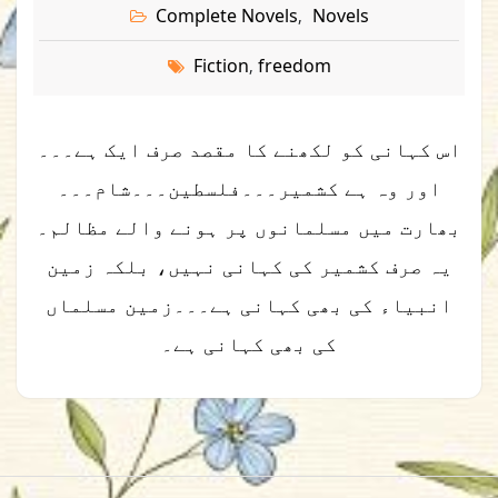
Complete Novels
Novels
,
Fiction
freedom
,
اس کہانی کو لکھنے کا مقصد صرف ایک ہے۔۔۔
اور وہ ہے کشمیر۔۔۔فلسطین۔۔۔شام۔۔۔
بھارت میں مسلمانوں پر ہونے والے مظالم۔
یہ صرف کشمیر کی کہانی نہیں، بلکہ زمین
انبیاء کی بھی کہانی ہے۔۔۔زمین مسلماں
کی بھی کہانی ہے۔