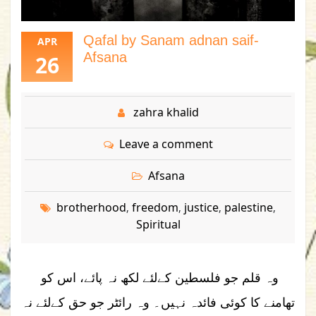
Qafal by Sanam adnan saif-
APR
Afsana
26
zahra khalid
Leave a comment
Afsana
brotherhood
freedom
justice
palestine
,
,
,
,
Spiritual
وہ قلم جو فلسطین کےلئے لکھ نہ پائے، اس کو
تھامنے کا کوئی فائدہ نہیں۔ وہ رائٹر جو حق کےلئے نہ