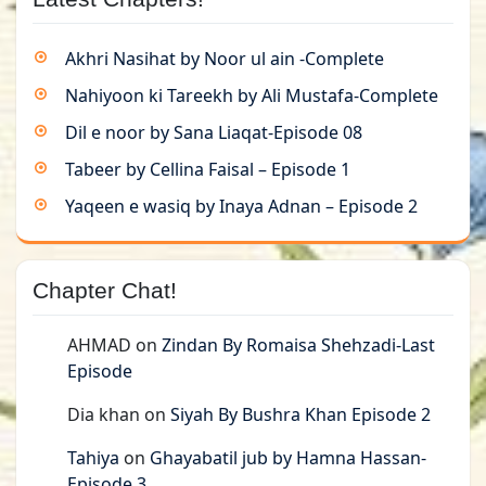
Akhri Nasihat by Noor ul ain -Complete
Nahiyoon ki Tareekh by Ali Mustafa-Complete
Dil e noor by Sana Liaqat-Episode 08
Tabeer by Cellina Faisal – Episode 1
Yaqeen e wasiq by Inaya Adnan – Episode 2
Chapter Chat!
AHMAD
on
Zindan By Romaisa Shehzadi-Last
Episode
Dia khan
on
Siyah By Bushra Khan Episode 2
Tahiya
on
Ghayabatil jub by Hamna Hassan-
Episode 3