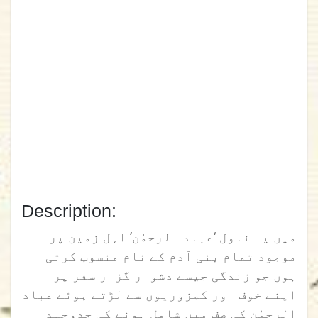
Description:
میں یہ ناول ‘عباد الرحمٰن’ اہل زمین پر
موجود تمام بنی آدم کے نام منسوب کرتی
ہوں جو زندگی جیسے دشوار گزار سفر پر
اپنے خوف اور کمزوریوں سے لڑتے ہوئے عباد
الرحمٰن کی صف میں شامل ہونے کی جدوجہد