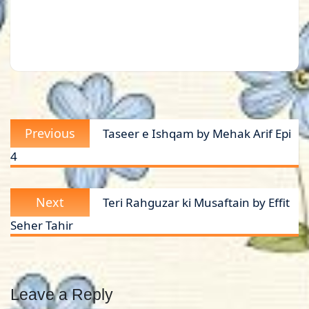
Post
Previous
Previous
Taseer e Ishqam by Mehak Arif Epi
navigation
post:
4
Next
Next
Teri Rahguzar ki Musaftain by Effit
post:
Seher Tahir
Leave a Reply