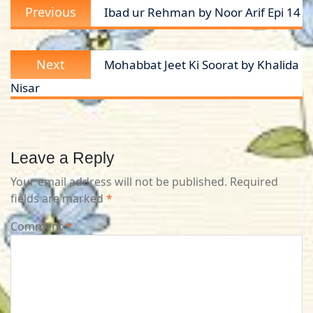
Previous
Previous
Ibad ur Rehman by Noor Arif Epi 14
navigation
post:
Next
Next
Mohabbat Jeet Ki Soorat by Khalida
post:
Nisar
Leave a Reply
Your email address will not be published.
Required
fields are marked
*
Comment
*