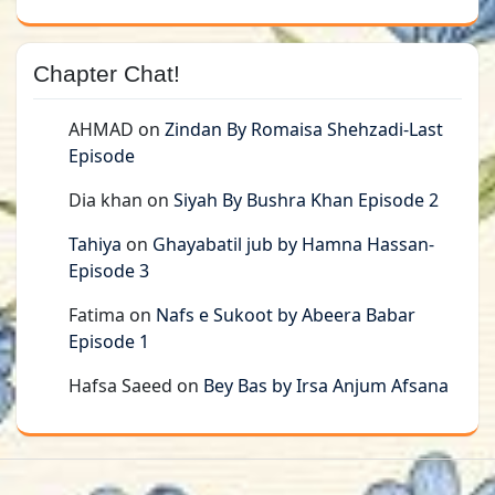
Chapter Chat!
AHMAD
on
Zindan By Romaisa Shehzadi-Last
Episode
Dia khan
on
Siyah By Bushra Khan Episode 2
Tahiya
on
Ghayabatil jub by Hamna Hassan-
Episode 3
Fatima
on
Nafs e Sukoot by Abeera Babar
Episode 1
Hafsa Saeed
on
Bey Bas by Irsa Anjum Afsana