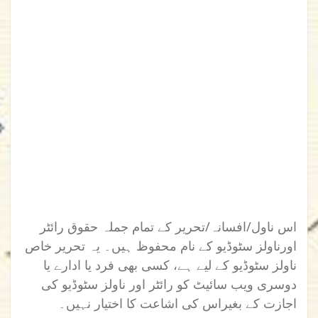
اس ناول/افسانہ/تحریر کے تمام جملہ حقوق رائٹر
اورناولز سٹوڈیو کے نام محفوظ ہیں۔ یہ تحریر خاص
ناولز سٹوڈیو کے لیے ہے، کسی بھی فرد یا ادارے یا
دوسری ویب سائیٹ کو رائٹر اور ناولز سٹوڈیو کی
اجازت کے بغیراس کی اشاعت کا اختیار نہیں۔