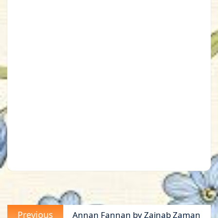
Post
Previous
Previous
Annan Fannan by Zainab Zaman
navigation