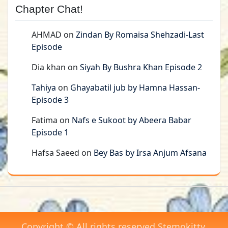
Chapter Chat!
AHMAD
on
Zindan By Romaisa Shehzadi-Last
Episode
Dia khan
on
Siyah By Bushra Khan Episode 2
Tahiya
on
Ghayabatil jub by Hamna Hassan-
Episode 3
Fatima
on
Nafs e Sukoot by Abeera Babar
Episode 1
Hafsa Saeed
on
Bey Bas by Irsa Anjum Afsana
Copyright © All rights reserved Stemokitty.