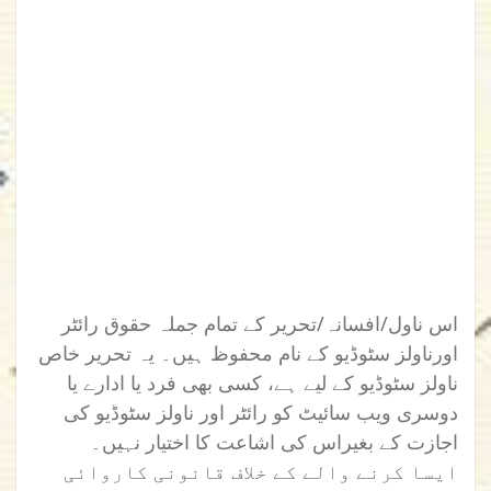
اس ناول/افسانہ/تحریر کے تمام جملہ حقوق رائٹر
اورناولز سٹوڈیو کے نام محفوظ ہیں۔ یہ تحریر خاص
ناولز سٹوڈیو کے لیے ہے، کسی بھی فرد یا ادارے یا
دوسری ویب سائیٹ کو رائٹر اور ناولز سٹوڈیو کی
اجازت کے بغیراس کی اشاعت کا اختیار نہیں۔
ایسا کرنے والے کے خلاف قانونی کاروائی