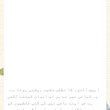
ابیض النور کا مطلب سفید روشنی ہوتا ہے۔
یہ کہانی میں نے ہر اس انسان کیلئے لکھی
ہے جو اپنے ماضی میں کی گئی غلطیوں کو
سینے سے لگائے بیٹھا ہے اور آگے بڑھنے سے