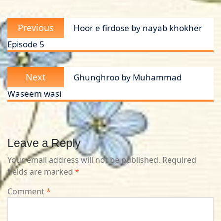
Post
Previous
Previous
Hoor e firdose by nayab khokher
navigation
post:
Episode 5
Next
Next
Ghunghroo by Muhammad
post:
Waseem wasi
Leave a Reply
Your email address will not be published.
Required
fields are marked
*
Comment
*