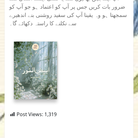
ضرور بات کریں جس پر آپ کو اعتماد ہو جو آپ کو
سمجھتا ہو وہ یقینا آپ کی سفید روشنی بنے اندھیرے
سے نکلنے کا راستہ دکھائے گا۔
Post Views:
1,319