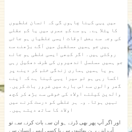
میں یہی کہنا چاہوں گی کہ انسان غلطیوں
کا پتلا ہے۔ ہم سے کم عمری میں یا کم عقلی
کی وجہ سے بعض اوقات ایسی غلطیاں ہو جاتی
ہیں جو ہمیں مستقبل میں آگے بڑھنے سے
روکتی ہیں۔ اگر کبھی ایسی غلطی ہو جائے
جو ہمیں مسلسل اندھیروں کی طرف دھکیل رہی
ہو یا ہمیں ہماری زندگی ختم کر دینے پر
اکسا رہی ہو تو میرا یہی کہنا ہے کہ اپنے
گھر والوں سے اس بارے میں ضرور بات کریں۔
والدین کیلئے اولاد کی خوشی سے بڑھ کر کچھ
نہیں ہوتا۔ وہ ہر غلطی کو درست کرنے میں
اولاد کا ساتھ دیتے ہیں۔
اور اگر آپ پھر بھی ڈرتے ہو ان سے بات کرنے سے تو
آپ اپنے بہن بھائیوں سے یا کسی ایسے انسان سے