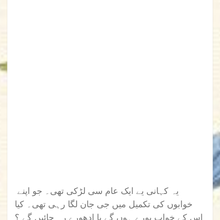
یہ کہانی یے ایک عام سی لڑکی تھی۔ جو اپنے
خوابوں کی تکمیل میں جی جان لگا رہی تھی۔ کیا
اس کے خواب پورے ہوں گے یا ادھورے رہ جائیں گے ؟