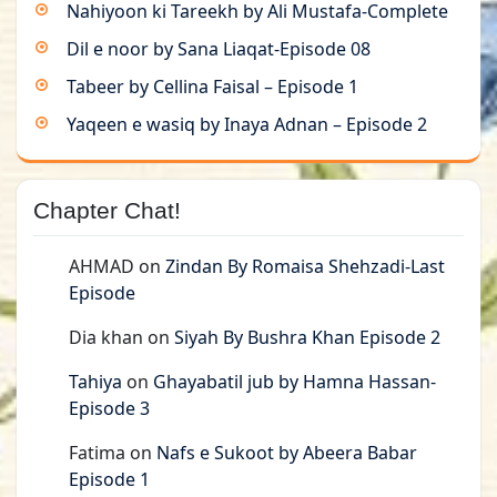
Nahiyoon ki Tareekh by Ali Mustafa-Complete
Dil e noor by Sana Liaqat-Episode 08
Tabeer by Cellina Faisal – Episode 1
Yaqeen e wasiq by Inaya Adnan – Episode 2
Chapter Chat!
AHMAD
on
Zindan By Romaisa Shehzadi-Last
Episode
Dia khan
on
Siyah By Bushra Khan Episode 2
Tahiya
on
Ghayabatil jub by Hamna Hassan-
Episode 3
Fatima
on
Nafs e Sukoot by Abeera Babar
Episode 1