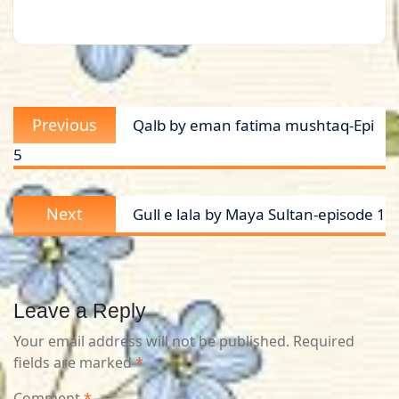
Post
Previous
Previous
Qalb by eman fatima mushtaq-Epi
navigation
post:
5
Next
Next
Gull e lala by Maya Sultan-episode 1
post:
Leave a Reply
Your email address will not be published.
Required
fields are marked
*
Comment
*