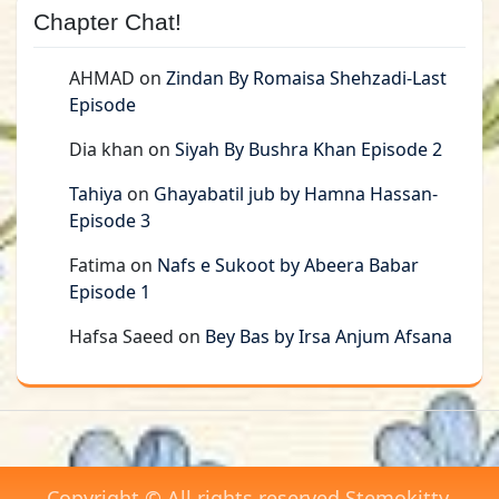
Chapter Chat!
AHMAD
on
Zindan By Romaisa Shehzadi-Last
Episode
Dia khan
on
Siyah By Bushra Khan Episode 2
Tahiya
on
Ghayabatil jub by Hamna Hassan-
Episode 3
Fatima
on
Nafs e Sukoot by Abeera Babar
Episode 1
Hafsa Saeed
on
Bey Bas by Irsa Anjum Afsana
Copyright © All rights reserved Stemokitty.