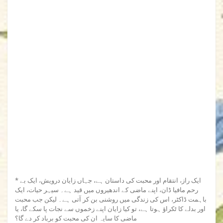
* ایک راز، انتقام اور محبت کی داستان ہے، جہاں زایان درویش، ایک بے
رحم مافیا ڈان، اپنے ماضی کے اندھیروں میں قید ہے۔ سیہر حیات، ایک
باہمت ڈاکٹر، اس کی زندگی میں روشنی بن کر آتی ہے۔ لیکن جب محبت
اور بدلے کا ٹکراؤ ہوتا ہے، تو کیا زایان اپنے زخموں سے نجات پا سکے گا، یا
ماضی کا سایہ ان کی محبت کو برباد کر دے گا؟