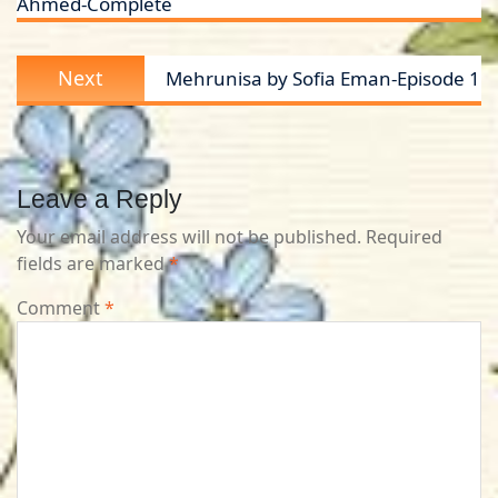
Ahmed-Complete
Next
Next
Mehrunisa by Sofia Eman-Episode 1
post:
Leave a Reply
Your email address will not be published.
Required
fields are marked
*
Comment
*