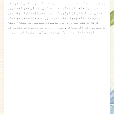
پر کسی عورت کو قصوروار ٹھہرایا جا سکتا ہے۔ اسی طرح، مال
و دولت یا حالات کی تنگی کے باعث کسی مرد کی قدر گھٹ نہیں
جاتی۔ یہ کہانی ان لوگوں کے لیے ہے جو آزمائش کے وقت میں
اپنوں کا ہاتھ چھوڑ دیتے ہیں، اور ان کے لیے بھی جو نباہ
کرنا جانتے ہیں۔ اس ناولٹ کے ذریعے میں یہ پیغام دینا
چاہتی ہوں کہ اگر سچائی، صبر اور وفا ساتھ ہوں تو تقدیر کے
اجڑے قافلے بھی ایک دن خوشیوں کی منزل پا لیتے ہیں۔