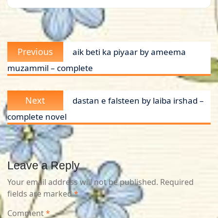
Post
Previous
Previous
aik beti ka piyaar by ameema
navigation
post:
muzammil – complete
Next
Next
dastan e falsteen by laiba irshad –
post:
complete novel
Leave a Reply
Your email address will not be published.
Required
fields are marked
*
Comment
*