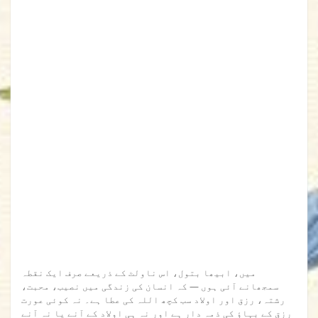
میں، ابیھا بتول، اس ناولٹ کے ذریعے صرف ایک نقطہ
سمجھانے آئی ہوں — کہ انسان کی زندگی میں نصیب، محبت،
رشتہ، رزق اور اولاد سب کچھ اللہ کی عطا ہے۔ نہ کوئی عورت
رزق کے بہاؤ کی ذمہ دار ہے اور نہ ہی اولاد کے آنے یا نہ آنے