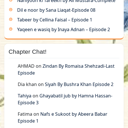
Nahiyoon ki Tareekh by Ali Mustafa-Complete
Dil e noor by Sana Liaqat-Episode 08
Tabeer by Cellina Faisal – Episode 1
Yaqeen e wasiq by Inaya Adnan – Episode 2
Chapter Chat!
AHMAD
on
Zindan By Romaisa Shehzadi-Last
Episode
Dia khan
on
Siyah By Bushra Khan Episode 2
Tahiya
on
Ghayabatil jub by Hamna Hassan-
Episode 3
Fatima
on
Nafs e Sukoot by Abeera Babar
Episode 1