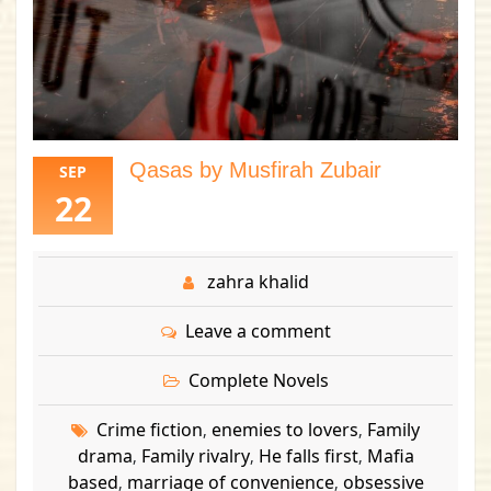
Qasas by Musfirah Zubair
SEP
22
zahra khalid
Leave a comment
Complete Novels
Crime fiction
enemies to lovers
Family
,
,
drama
Family rivalry
He falls first
Mafia
,
,
,
based
marriage of convenience
obsessive
,
,