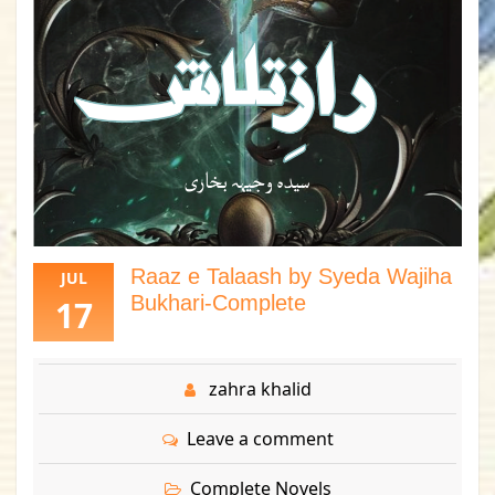
Raaz e Talaash by Syeda Wajiha
JUL
Bukhari-Complete
17
zahra khalid
Leave a comment
Complete Novels