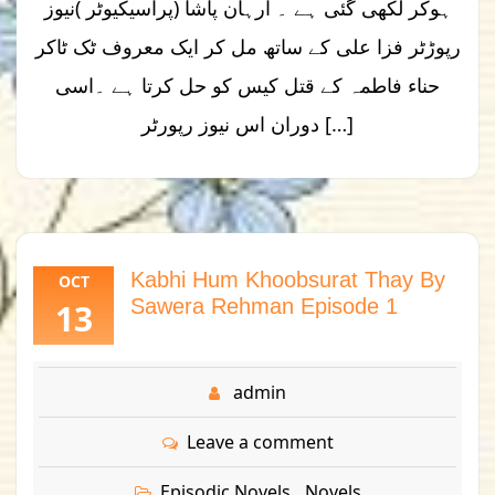
ہوکر لکھی گئی ہے ۔ ارہان پاشا (پراسیکیوٹر )نیوز
رپوڑٹر فزا علی کے ساتھ مل کر ایک معروف ٹک ٹاکر
حناء فاطمہ کے قتل کیس کو حل کرتا ہے ۔اسی
دوران اس نیوز رپورٹر […]
Kabhi Hum Khoobsurat Thay By
OCT
Sawera Rehman Episode 1
13
admin
Leave a comment
Episodic Novels
Novels
,