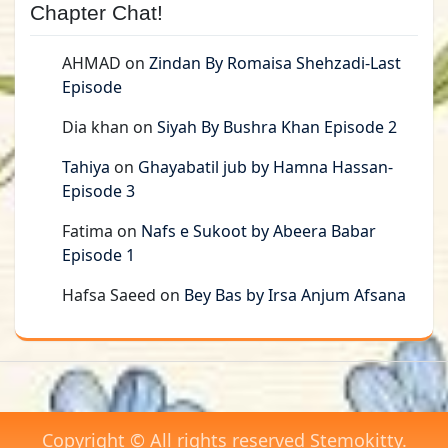
Chapter Chat!
AHMAD
on
Zindan By Romaisa Shehzadi-Last
Episode
Dia khan
on
Siyah By Bushra Khan Episode 2
Tahiya
on
Ghayabatil jub by Hamna Hassan-
Episode 3
Fatima
on
Nafs e Sukoot by Abeera Babar
Episode 1
Hafsa Saeed
on
Bey Bas by Irsa Anjum Afsana
Copyright © All rights reserved Stemokitty.