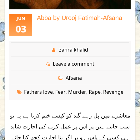
Abba by Urooj Fatimah-Afsana
JUN
03
zahra khalid
Leave a comment
Afsana
Fathers love
Fear
Murder
Rape
Revenge
,
,
,
,
معاشرے میں پل رہے گند کو کیسے ختم کرنا ہے یہ تو
سب جانتے ہیں پر اس پر عمل کرنے کی اجازت شاید
ہی کسی کے پاس ہو پر اگر بنا اجازت کچھ کیا جائے