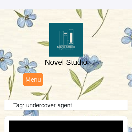
Skip
to
content
Novel Studio
Menu
Tag:
undercover agent