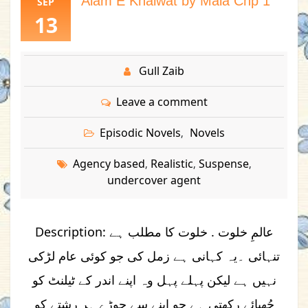
Alam E Khalwat by Mala Chp 1
SEP
13
Gull Zaib
Leave a comment
Episodic Novels
Novels
,
Agency based
Realistic
Suspense
,
,
,
undercover agent
Description: عالمِ خلوت . خلوت کا مطلب ہے
تنہائی ۔یہ کہانی ہے زمل کی جو کوئی عام لڑکی
نہیں ہے لیکن پہلے پہل وہ اپنے اندر کے ٹیلنٹ کو
چُھپائے رکھتی ہے جو اپنے سے جوڑے ہر رشتے کو