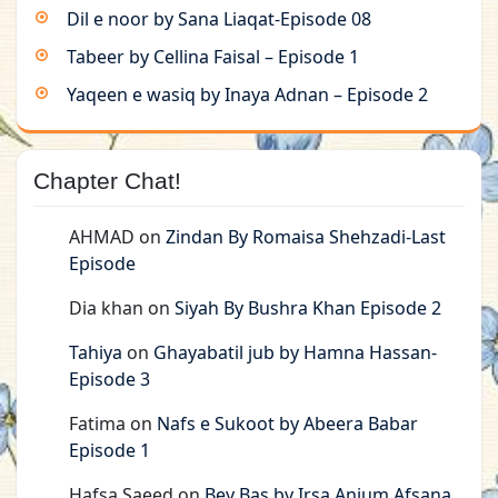
Dil e noor by Sana Liaqat-Episode 08
Tabeer by Cellina Faisal – Episode 1
Yaqeen e wasiq by Inaya Adnan – Episode 2
Chapter Chat!
AHMAD
on
Zindan By Romaisa Shehzadi-Last
Episode
Dia khan
on
Siyah By Bushra Khan Episode 2
Tahiya
on
Ghayabatil jub by Hamna Hassan-
Episode 3
Fatima
on
Nafs e Sukoot by Abeera Babar
Episode 1
Hafsa Saeed
on
Bey Bas by Irsa Anjum Afsana